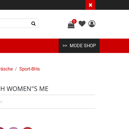
×
0
MODE SHOP
wäsche
Sport-BHs
OSH WOMEN"S ME
te