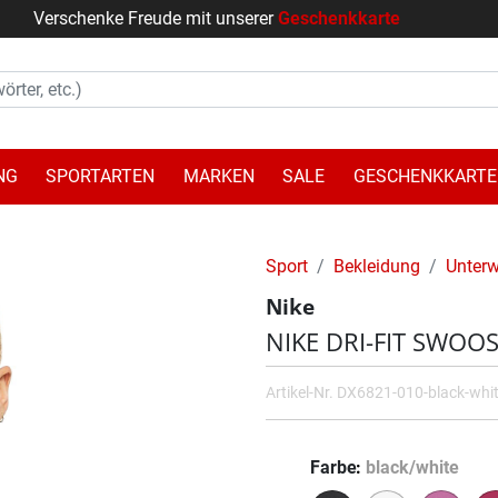
Verschenke Freude mit unserer
Geschenkkarte
NG
SPORTARTEN
MARKEN
SALE
GESCHENKKARTE
Sport
Bekleidung
Unter
Nike
NIKE DRI-FIT SWO
Artikel-Nr.
DX6821-010-black-whi
Farbe
black/white