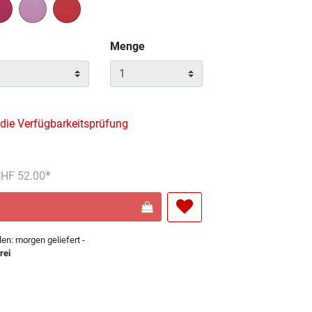
Menge
 die Verfügbarkeitsprüfung
reduziert von
An
 CHF 52.00
len: morgen geliefert -
rei