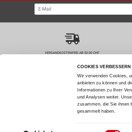
VERSANDKOSTENFREI AB 50.00 CHF
COOKIES VERBESSERN 
Wie können wir helfen?
Kunde
Wir verwenden Cookies, um
0800 237 437
Hilfe & 
anbieten zu können und di
info@bergerschuhe.ch
Grössent
Informationen zu Ihrer Ve
Standorte
Zahlart
und Analysen weiter. Unse
Social Media
zusammen, die Sie ihnen b
Retoure
Facebook
gesammelt haben.
Click & C
Instagram
Newslett
Youtube
Einwilligungsauswahl