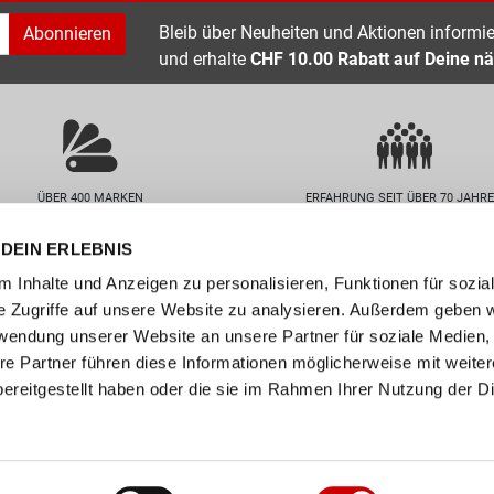
Bleib über Neuheiten und Aktionen informier
Abonnieren
und erhalte
CHF 10.00 Rabatt auf Deine nä
ÜBER 400 MARKEN
ERFAHRUNG SEIT ÜBER 70 JAHR
DEIN ERLEBNIS
nservice
Unternehmen
 Inhalte und Anzeigen zu personalisieren, Funktionen für sozia
FAQs
Standorte
e Zugriffe auf unsere Website zu analysieren. Außerdem geben w
abelle
Job / Karriere
rwendung unserer Website an unsere Partner für soziale Medien
en
Über uns
re Partner führen diese Informationen möglicherweise mit weite
ereitgestellt haben oder die sie im Rahmen Ihrer Nutzung der D
n
Events
ollect
er