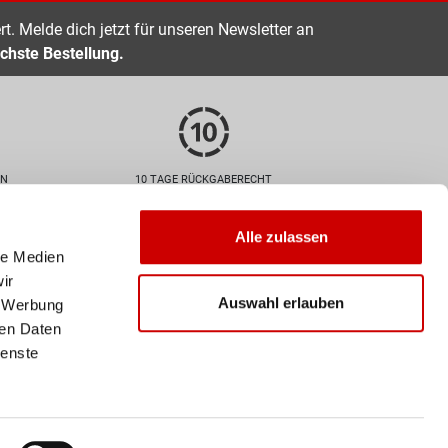
t. Melde dich jetzt für unseren Newsletter an
chste Bestellung.
EN
10 TAGE RÜCKGABERECHT
Zahlarten
Alle zulassen
le Medien
ir
Auswahl erlauben
, Werbung
ren Daten
ienste
Versand
Deine Bestellung wird mit der
Schweizer Post versendet. Ab
einem Einkaufswert von 50