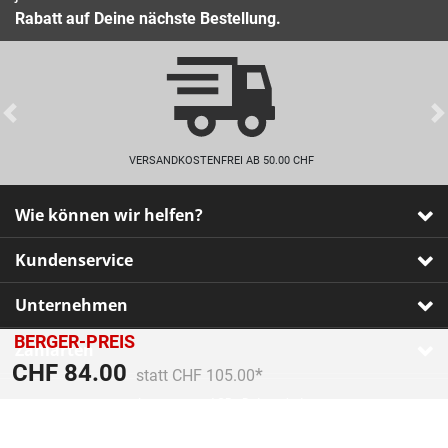
Rabatt auf Deine nächste Bestellung.
Previous
VERSANDKOSTENFREI AB 50.00 CHF
Wie können wir helfen?
Kundenservice
Unternehmen
BERGER-PREIS
Zahlarten
Preis reduziert von
An
CHF 84.00
statt CHF 105.00
Impressum
•
AGB
•
Datenschutz