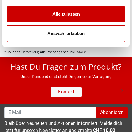
Produktbeschreibung
Alle zulassen
Eigenschaften
Auswahl erlauben
* UVP des Herstellers; Alle Preisangaben inkl. MwSt.
Hast Du Fragen zum Produkt?
Unser Kundendienst steht Dir gerne zur Verfügung
Kontakt
Abonnieren
Bleib über Neuheiten und Aktionen informiert. Melde dich
jetzt für unseren Newsletter an und erhalte
CHF 10.00