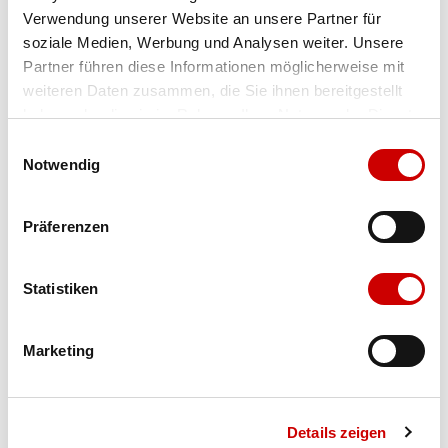
Verwendung unserer Website an unsere Partner für
Farbe
black/white-black
soziale Medien, Werbung und Analysen weiter. Unsere
Partner führen diese Informationen möglicherweise mit
weiteren Daten zusammen, die Sie ihnen bereitgestellt
Ausgewählt
haben oder die sie im Rahmen Ihrer Nutzung der Dienste
Grösse
Menge
gesammelt haben.
Einwilligungsauswahl
Notwendig
Verfügbarkeit:
Präferenzen
Wähle eine Variante für die Verfügbarkeitsprüfung
Statistiken
IN DEN WARENKORB
Marketing
Bis 17:00 Uhr bestellen: morgen geliefert - ab CHF 50.00
portofrei
Details zeigen