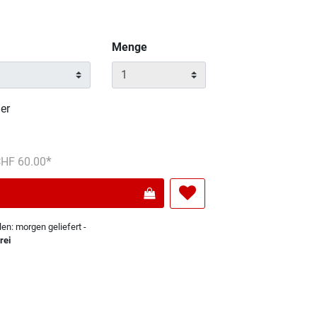
Menge
er
reduziert von
An
 CHF 60.00
len: morgen geliefert -
rei