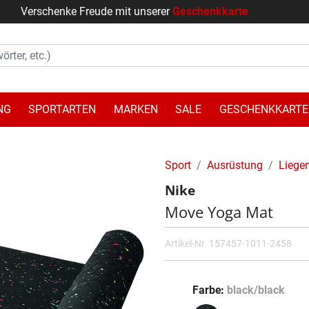
Verschenke Freude mit unserer
Geschenkkarte
NG
SPORTARTEN
MARKEN
SALE
GESCHENKKARTE
Sport
Ausrüstung
Liege
Nike
Move Yoga Mat
Artikel-Nr.
157457-1011-2458
Farbe
black/black