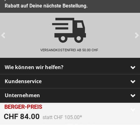
Rabatt auf Deine nächste Bestellung.
Previous
VERSANDKOSTENFREI AB 50.00 CHF
Wie können wir helfen?
Kundenservice
Unternehmen
BERGER-PREIS
Zahlarten
Preis reduziert von
An
CHF 84.00
statt CHF 105.00
Impressum
•
AGB
•
Datenschutz