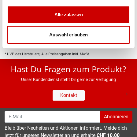
Produktbeschreibung
Alle zulassen
Eigenschaften
Auswahl erlauben
* UVP des Herstellers; Alle Preisangaben inkl. MwSt.
Hast Du Fragen zum Produkt?
Unser Kundendienst steht Dir gerne zur Verfügung
Kontakt
Abonnieren
Bleib über Neuheiten und Aktionen informiert. Melde dich
jetzt für unseren Newsletter an und erhalte
CHF 10.00