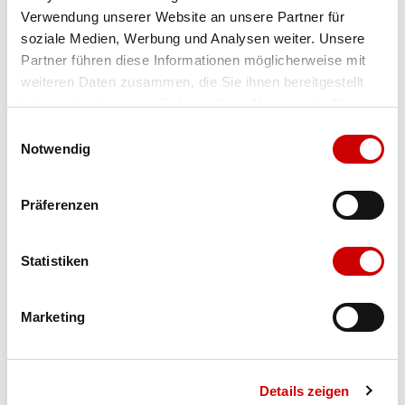
Verwendung unserer Website an unsere Partner für
Farbe
BLACK/VOLT
soziale Medien, Werbung und Analysen weiter. Unsere
Partner führen diese Informationen möglicherweise mit
weiteren Daten zusammen, die Sie ihnen bereitgestellt
haben oder die sie im Rahmen Ihrer Nutzung der Dienste
Grösse
Menge
gesammelt haben.
Einwilligungsauswahl
Notwendig
Verfügbarkeit:
Präferenzen
Wähle eine Variante für die Verfügbarkeitsprüfung
Statistiken
IN DEN WARENKORB
Marketing
Bis 17:00 Uhr bestellen: morgen geliefert - ab CHF 50.00
portofrei
Details zeigen