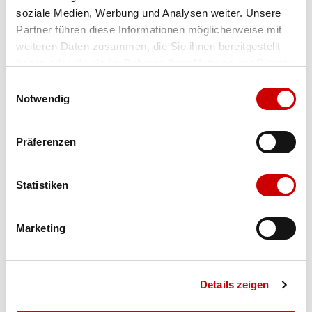
soziale Medien, Werbung und Analysen weiter. Unsere
Farbe
hyper crimson/black
Partner führen diese Informationen möglicherweise mit
weiteren Daten zusammen, die Sie ihnen bereitgestellt
Grösse
Menge
haben oder die sie im Rahmen Ihrer Nutzung der Dienste
gesammelt haben.
Einwilligungsauswahl
Notwendig
Verfügbarkeit:
Wähle eine Variante für die Verfügbarkeitsprüfung
Präferenzen
IN DEN WARENKORB
Statistiken
Bis 17:00 Uhr bestellen: morgen geliefert - ab CHF 50.00
Marketing
portofrei
Details zeigen
Produktbeschreibung