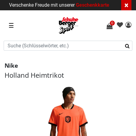
×
Verschenke Freude mit unserer
Geschenkkarte
0
☰
Nike
Holland Heimtrikot