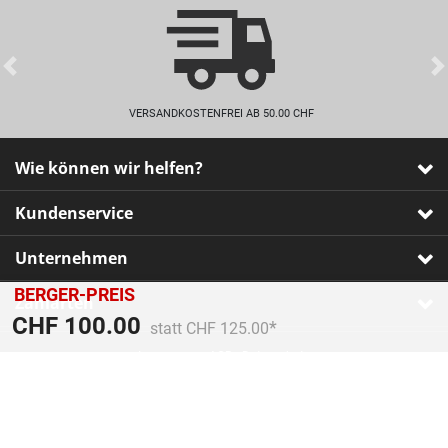
Previous
VERSANDKOSTENFREI AB 50.00 CHF
Wie können wir helfen?
Kundenservice
Unternehmen
BERGER-PREIS
Zahlarten
Preis reduziert von
An
CHF 100.00
statt CHF 125.00
Impressum
•
AGB
•
Datenschutz