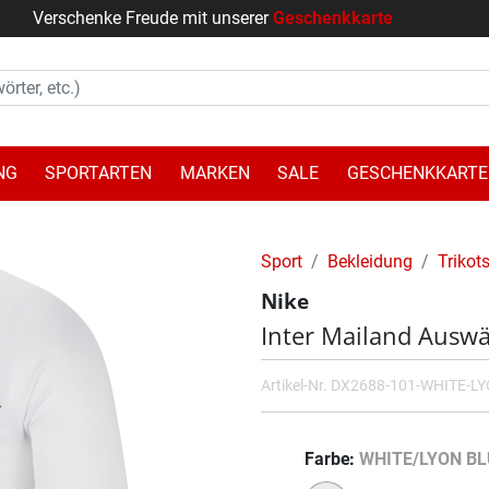
Verschenke Freude mit unserer
Geschenkkarte
NG
SPORTARTEN
MARKEN
SALE
GESCHENKKARTE
Sport
Bekleidung
Trikot
Nike
Inter Mailand Auswä
Artikel-Nr.
DX2688-101-WHITE-L
Farbe
WHITE/LYON BL