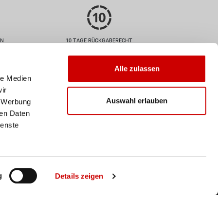
EN
10 TAGE RÜCKGABERECHT
Zahlarten
Alle zulassen
le Medien
ir
Auswahl erlauben
, Werbung
ren Daten
ienste
Versand
Deine Bestellung wird mit der
Schweizer Post versendet. Ab
einem Einkaufswert von 50
CHF ist der Versand
g
Details zeigen
innerhalb der Schweiz
kostenlos.