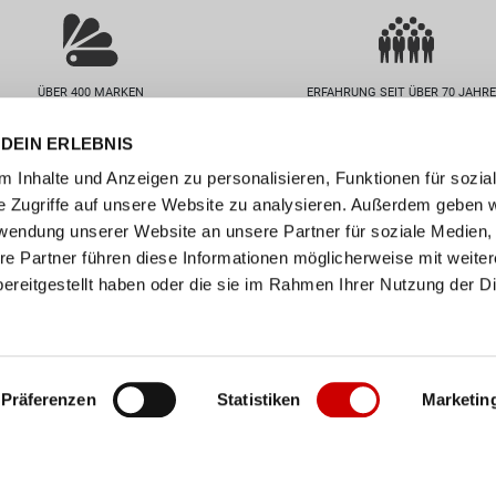
ÜBER 400 MARKEN
ERFAHRUNG SEIT ÜBER 70 JAHR
DEIN ERLEBNIS
nservice
Unternehmen
 Inhalte und Anzeigen zu personalisieren, Funktionen für sozia
FAQs
Standorte
e Zugriffe auf unsere Website zu analysieren. Außerdem geben w
abelle
Job / Karriere
rwendung unserer Website an unsere Partner für soziale Medien
en
Über uns
re Partner führen diese Informationen möglicherweise mit weite
ereitgestellt haben oder die sie im Rahmen Ihrer Nutzung der D
n
Events
ollect
er
Präferenzen
Statistiken
Marketin
Impressum
•
AGB
•
Datenschutz