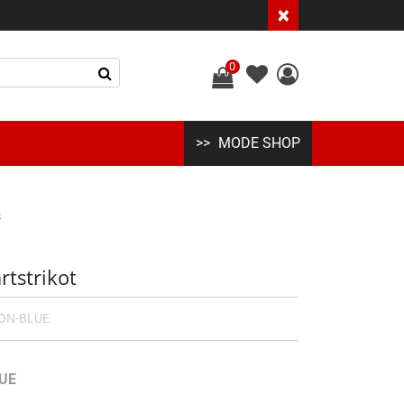
×
0
MODE SHOP
s
rtstrikot
YON-BLUE
UE