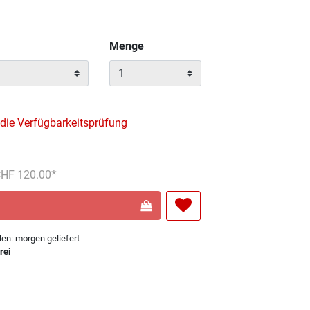
Menge
 die Verfügbarkeitsprüfung
reduziert von
An
 CHF 120.00
len: morgen geliefert -
rei