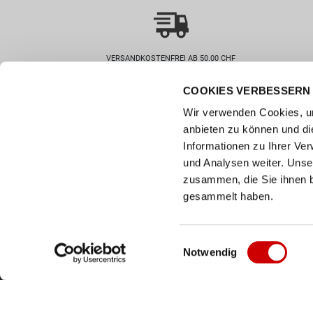
VERSANDKOSTENFREI AB 50.00 CHF
COOKIES VERBESSERN 
Wie können wir helfen?
Kunde
Wir verwenden Cookies, um
0800 237 437
Hilfe & 
anbieten zu können und di
info@bergerschuhe.ch
Grössent
Informationen zu Ihrer Ve
Standorte
Zahlart
und Analysen weiter. Unse
Social Media
zusammen, die Sie ihnen b
Retoure
Facebook
gesammelt haben.
Click & C
Instagram
Newslett
Youtube
Einwilligungsauswahl
Notwendig
LinkedIn