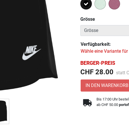
Ausgewählt
Grösse
Verfügbarkeit:
Wähle eine Variante für
BERGER-PREIS
Preis 
CHF 28.00
statt
IN DEN WARENKORB
Bis 17:00 Uhr bestel
ab CHF 50.00
portof