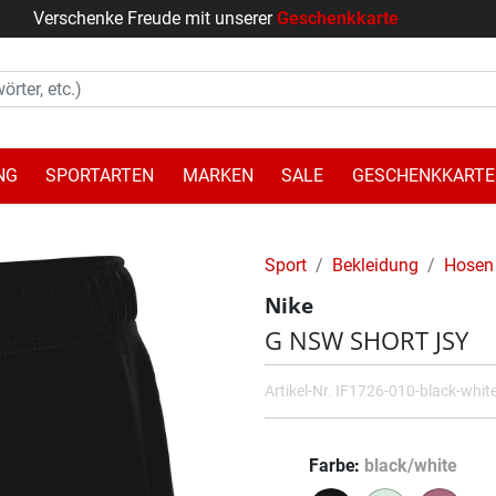
Verschenke Freude mit unserer
Geschenkkarte
NG
SPORTARTEN
MARKEN
SALE
GESCHENKKARTE
Sport
Bekleidung
Hosen
Nike
G NSW SHORT JSY
Artikel-Nr.
IF1726-010-black-whit
Farbe
black/white