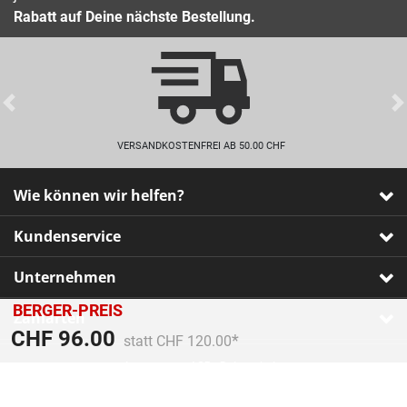
Rabatt auf Deine nächste Bestellung.
Previous
VERSANDKOSTENFREI AB 50.00 CHF
Wie können wir helfen?
Kundenservice
Unternehmen
BERGER-PREIS
Zahlarten
Preis reduziert von
An
CHF 96.00
statt CHF 120.00
Impressum
•
AGB
•
Datenschutz