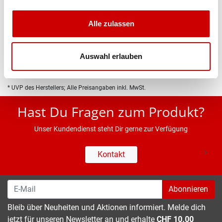
Produktbeschreibung
Alle zulassen
Eigenschaften
Auswahl erlauben
* UVP des Herstellers; Alle Preisangaben inkl. MwSt.
Hast Du Fragen zum Produkt?
Unser Kundendienst steht Dir gerne zur Verfügung
Kontakt
Abonnieren
Bleib über Neuheiten und Aktionen informiert. Melde dich
jetzt für unseren Newsletter an und erhalte
CHF 10.00