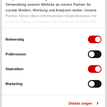
Verwendung unserer Website an unsere Partner für
Farbe
dusk shower
soziale Medien, Werbung und Analysen weiter. Unsere
Partner führen diese Informationen möglicherweise mit
weiteren Daten zusammen, die Sie ihnen bereitgestellt
Ausgewählt
haben oder die sie im Rahmen Ihrer Nutzung der Dienste
Grösse
Menge
gesammelt haben.
Einwilligungsauswahl
Notwendig
Verfügbarkeit:
Präferenzen
Wähle eine Variante für die Verfügbarkeitsprüfung
Statistiken
IN DEN WARENKORB
Marketing
Bis 17:00 Uhr bestellen: morgen geliefert - ab CHF 50.00
portofrei
Details zeigen