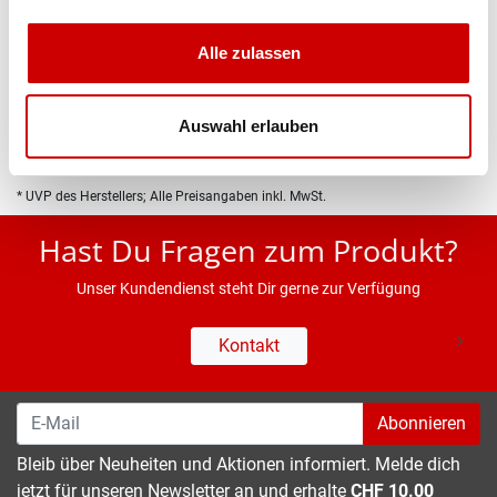
Produktbeschreibung
Alle zulassen
Eigenschaften
Auswahl erlauben
* UVP des Herstellers; Alle Preisangaben inkl. MwSt.
Hast Du Fragen zum Produkt?
Unser Kundendienst steht Dir gerne zur Verfügung
Kontakt
Abonnieren
Bleib über Neuheiten und Aktionen informiert. Melde dich
jetzt für unseren Newsletter an und erhalte
CHF 10.00