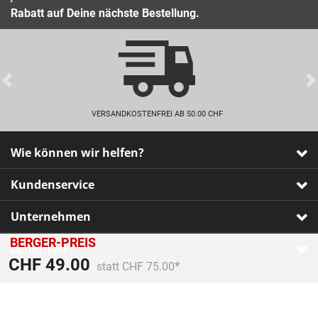
Rabatt auf Deine nächste Bestellung.
Previous
VERSANDKOSTENFREI AB 50.00 CHF
Wie können wir helfen?
Kundenservice
Unternehmen
BERGER-PREIS
Zahlarten
Preis reduziert von
An
CHF 49.00
statt CHF 75.00
Impressum
•
AGB
•
Datenschutz