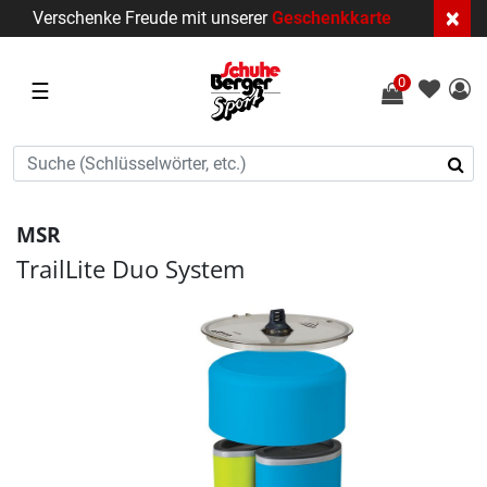
×
Verschenke Freude mit unserer
Geschenkkarte
0
☰
MSR
TrailLite Duo System