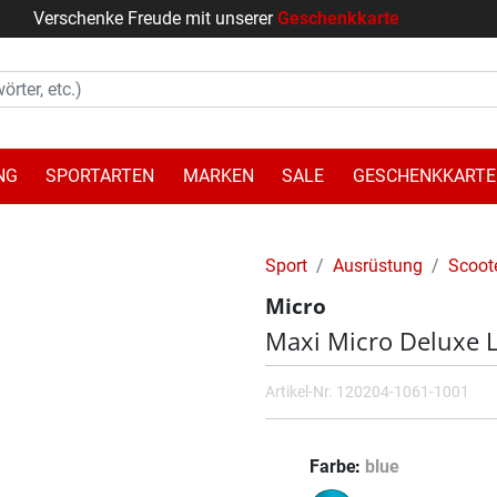
Verschenke Freude mit unserer
Geschenkkarte
NG
SPORTARTEN
MARKEN
SALE
GESCHENKKARTE
Sport
Ausrüstung
Scoot
Micro
Maxi Micro Deluxe 
Artikel-Nr.
120204-1061-1001
Farbe
blue