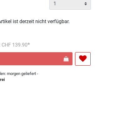
rtikel ist derzeit nicht verfügbar.
s reduziert von
An
t CHF 139.90
len: morgen geliefert -
rei