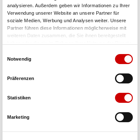
analysieren. Außerdem geben wir Informationen zu Ihrer
Farbe
glacier blue
Verwendung unserer Website an unsere Partner für
soziale Medien, Werbung und Analysen weiter. Unsere
Partner führen diese Informationen möglicherweise mit
Ausgewählt
weiteren Daten zusammen, die Sie ihnen bereitgestellt
haben oder die sie im Rahmen Ihrer Nutzung der Dienste
gesammelt haben.
Einwilligungsauswahl
Grösse
Menge
Notwendig
Präferenzen
Verfügbarkeit:
Wähle eine Variante für die Verfügbarkeitsprüfung
Statistiken
IN DEN WARENKORB
Marketing
Bis 17:00 Uhr bestellen: morgen geliefert - ab CHF 50.00
portofrei