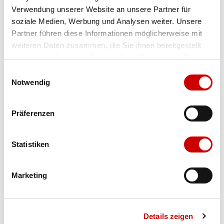
Verwendung unserer Website an unsere Partner für
Farbe
silver sage
soziale Medien, Werbung und Analysen weiter. Unsere
Partner führen diese Informationen möglicherweise mit
weiteren Daten zusammen, die Sie ihnen bereitgestellt
Ausgewählt
haben oder die sie im Rahmen Ihrer Nutzung der Dienste
Grösse
Menge
gesammelt haben.
Einwilligungsauswahl
Notwendig
Verfügbarkeit:
Präferenzen
Wähle eine Variante für die Verfügbarkeitsprüfung
Statistiken
IN DEN WARENKORB
Marketing
Bis 17:00 Uhr bestellen: morgen geliefert - ab CHF 50.00
portofrei
Details zeigen