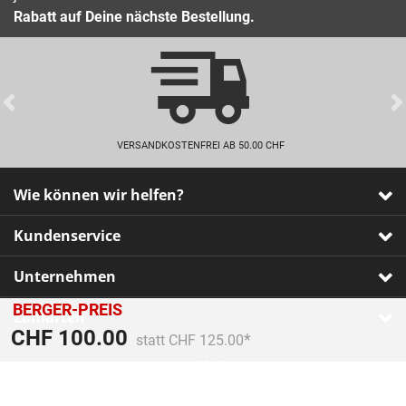
Rabatt auf Deine nächste Bestellung.
Previous
VERSANDKOSTENFREI AB 50.00 CHF
Wie können wir helfen?
Kundenservice
Unternehmen
BERGER-PREIS
Zahlarten
Preis reduziert von
An
CHF 100.00
statt CHF 125.00
Impressum
•
AGB
•
Datenschutz