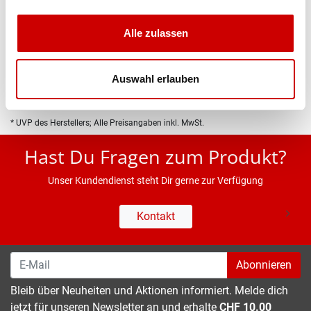
Produktbeschreibung
Alle zulassen
Eigenschaften
Auswahl erlauben
* UVP des Herstellers; Alle Preisangaben inkl. MwSt.
Hast Du Fragen zum Produkt?
Unser Kundendienst steht Dir gerne zur Verfügung
Kontakt
Abonnieren
Bleib über Neuheiten und Aktionen informiert. Melde dich
jetzt für unseren Newsletter an und erhalte
CHF 10.00