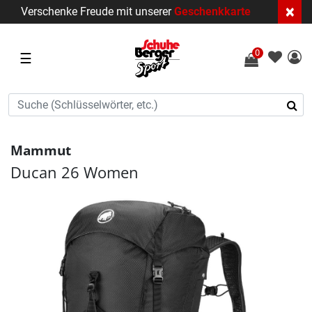
×
Verschenke Freude mit unserer
Geschenkkarte
0
☰
Mammut
Ducan 26 Women