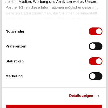
soziale Medien, Werbung und Analysen weiter. Unsere
Partner führen diese Informationen möglicherweise mit
Farbe
black
weiteren Daten zusammen, die Sie ihnen bereitgestellt
haben oder die sie im Rahmen Ihrer Nutzung der Dienste
Grösse
Menge
gesammelt haben.
Einwilligungsauswahl
Notwendig
Verfügbarkeit:
Ausverkauft
Präferenzen
IN DEN WARENKORB
Statistiken
Bis 17:00 Uhr bestellen: morgen geliefert - ab CHF 50.00
Marketing
portofrei
Details zeigen
Produktbeschreibung