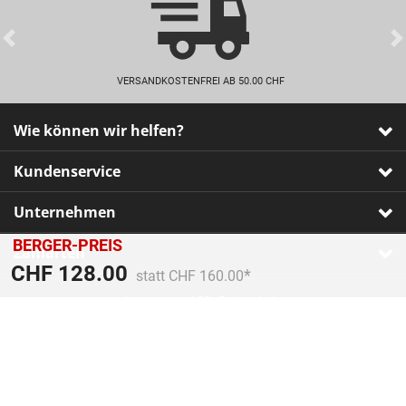
Previous
VERSANDKOSTENFREI AB 50.00 CHF
Wie können wir helfen?
Kundenservice
Unternehmen
BERGER-PREIS
Zahlarten
Preis reduziert von
An
CHF 128.00
statt CHF 160.00
Impressum
•
AGB
•
Datenschutz