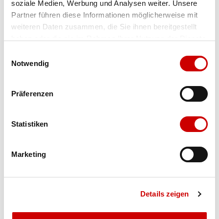
soziale Medien, Werbung und Analysen weiter. Unsere
Partner führen diese Informationen möglicherweise mit
Farbe
strata-black
weiteren Daten zusammen, die Sie ihnen bereitgestellt
haben oder die sie im Rahmen Ihrer Nutzung der Dienste
Grösse
Menge
gesammelt haben.
Einwilligungsauswahl
Notwendig
Verfügbarkeit:
Ausverkauft
Präferenzen
IN DEN WARENKORB
Statistiken
Bis 17:00 Uhr bestellen: morgen geliefert - ab CHF 50.00
Marketing
portofrei
Details zeigen
Produktbeschreibung