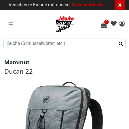
×
Verschenke Freude mit unserer
Geschenkkarte
0
☰
Mammut
Ducan 22