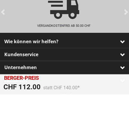
Previous
VERSANDKOSTENFREI AB 50.00 CHF
Wie können wir helfen?
Kundenservice
Unternehmen
BERGER-PREIS
Zahlarten
Preis reduziert von
An
CHF 112.00
statt CHF 140.00
Impressum
•
AGB
•
Datenschutz