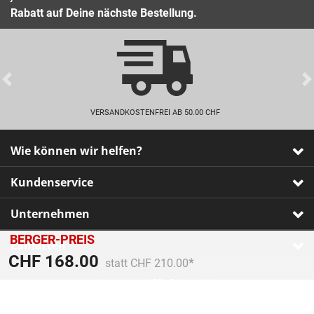
Rabatt auf Deine nächste Bestellung.
Previous
VERSANDKOSTENFREI AB 50.00 CHF
Wie können wir helfen?
Kundenservice
Unternehmen
BERGER-PREIS
Zahlarten
Preis reduziert von
An
CHF 168.00
statt CHF 210.00
Impressum
•
AGB
•
Datenschutz