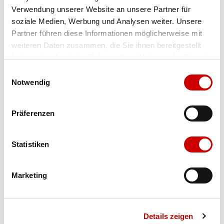
Verwendung unserer Website an unsere Partner für
Farbe
black
soziale Medien, Werbung und Analysen weiter. Unsere
Partner führen diese Informationen möglicherweise mit
weiteren Daten zusammen, die Sie ihnen bereitgestellt
Ausgewählt
haben oder die sie im Rahmen Ihrer Nutzung der Dienste
Grösse
Menge
gesammelt haben.
Einwilligungsauswahl
Notwendig
Verfügbarkeit:
Präferenzen
Wähle eine Variante für die Verfügbarkeitsprüfung
Statistiken
IN DEN WARENKORB
Marketing
Bis 17:00 Uhr bestellen: morgen geliefert - ab CHF 50.00
portofrei
Details zeigen