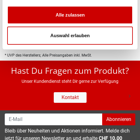
Produktbeschreibung
Alle zulassen
Eigenschaften
Auswahl erlauben
* UVP des Herstellers; Alle Preisangaben inkl. MwSt.
Hast Du Fragen zum Produkt?
Unser Kundendienst steht Dir gerne zur Verfügung
Kontakt
Abonnieren
Bleib über Neuheiten und Aktionen informiert. Melde dich
jetzt für unseren Newsletter an und erhalte
CHF 10.00