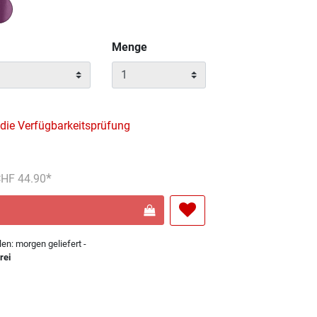
Menge
 die Verfügbarkeitsprüfung
reduziert von
An
 CHF 44.90
len: morgen geliefert -
rei