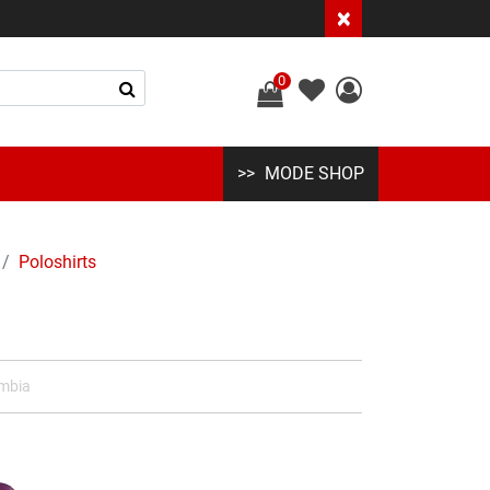
×
0
MODE SHOP
Poloshirts
mbia