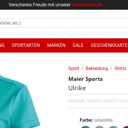
Verschenke Freude mit unserer
Geschenkkarte
NG
SPORTARTEN
MARKEN
SALE
GESCHENKKARTE
Sport
Bekleidung
Shirts
Maier Sports
Ulrike
Artikel-Nr.
3000022-M20251-colu
Farbe
columbia