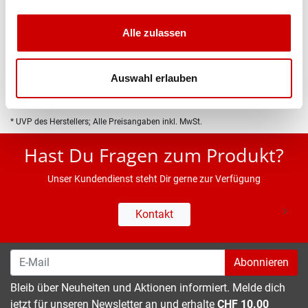
Produktbeschreibung
Alle zulassen
Eigenschaften
Auswahl erlauben
* UVP des Herstellers; Alle Preisangaben inkl. MwSt.
Hast Du Fragen zum Produkt?
Unser Kundendienst steht Dir gerne zur Verfügung
Kontakt
Abonnieren
Bleib über Neuheiten und Aktionen informiert. Melde dich
jetzt für unseren Newsletter an und erhalte
CHF 10.00