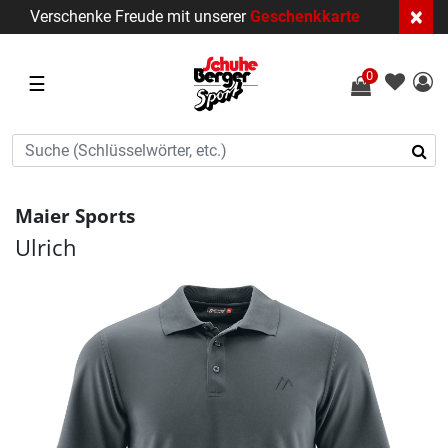
×
Verschenke Freude mit unserer
Geschenkkarte
0
☰
Maier Sports
Ulrich