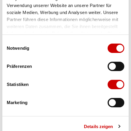
Verwendung unserer Website an unsere Partner für
Farbe
graphite
soziale Medien, Werbung und Analysen weiter. Unsere
Partner führen diese Informationen möglicherweise mit
weiteren Daten zusammen, die Sie ihnen bereitgestellt
Ausgewählt
haben oder die sie im Rahmen Ihrer Nutzung der Dienste
Grösse
Menge
gesammelt haben.
Einwilligungsauswahl
Notwendig
Verfügbarkeit:
Präferenzen
Wähle eine Variante für die Verfügbarkeitsprüfung
Statistiken
IN DEN WARENKORB
Marketing
Bis 17:00 Uhr bestellen: morgen geliefert - ab CHF 50.00
portofrei
Details zeigen