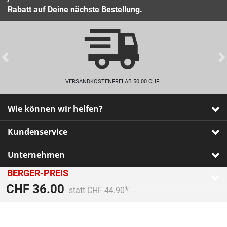
Rabatt auf Deine nächste Bestellung.
Previous
VERSANDKOSTENFREI AB 50.00 CHF
Wie können wir helfen?
Kundenservice
Unternehmen
BERGER-PREIS
Zahlarten
Preis reduziert von
An
CHF 36.00
statt CHF 44.90
Impressum
•
AGB
•
Datenschutz