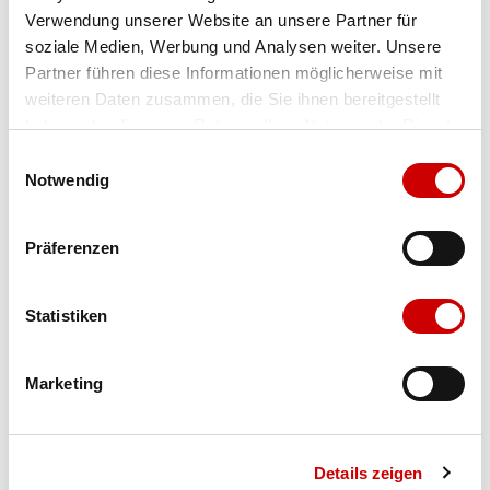
Verwendung unserer Website an unsere Partner für
Farbe
black
soziale Medien, Werbung und Analysen weiter. Unsere
Partner führen diese Informationen möglicherweise mit
weiteren Daten zusammen, die Sie ihnen bereitgestellt
Ausgewählt
haben oder die sie im Rahmen Ihrer Nutzung der Dienste
Grösse
Menge
gesammelt haben.
Einwilligungsauswahl
Notwendig
Verfügbarkeit:
Präferenzen
Wähle eine Variante für die Verfügbarkeitsprüfung
Statistiken
IN DEN WARENKORB
Marketing
Bis 17:00 Uhr bestellen: morgen geliefert - ab CHF 50.00
portofrei
Details zeigen