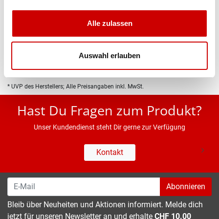
Produktbeschreibung
Alle zulassen
Eigenschaften
Auswahl erlauben
* UVP des Herstellers; Alle Preisangaben inkl. MwSt.
Hast Du Fragen zum Produkt?
Unser Kundendienst steht Dir gerne zur Verfügung
Kontakt
Abonnieren
Bleib über Neuheiten und Aktionen informiert. Melde dich
jetzt für unseren Newsletter an und erhalte
CHF 10.00