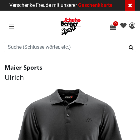
×
Verschenke Freude mit unserer
Geschenkkarte
0
☰
Maier Sports
Ulrich