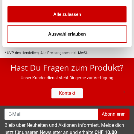
Produktbeschreibung
Alle zulassen
Eigenschaften
Auswahl erlauben
* UVP des Herstellers; Alle Preisangaben inkl. MwSt.
Hast Du Fragen zum Produkt?
Unser Kundendienst steht Dir gerne zur Verfügung
Kontakt
Abonnieren
Bleib über Neuheiten und Aktionen informiert. Melde dich
jetzt für unseren Newsletter an und erhalte
CHF 10.00