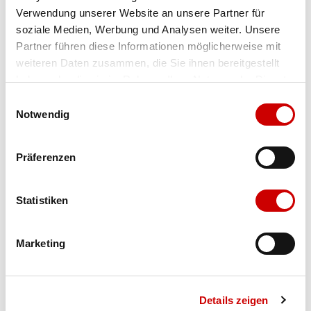
Verwendung unserer Website an unsere Partner für
Farbe
dunkelpetrol/limone
soziale Medien, Werbung und Analysen weiter. Unsere
Partner führen diese Informationen möglicherweise mit
weiteren Daten zusammen, die Sie ihnen bereitgestellt
Ausgewählt
haben oder die sie im Rahmen Ihrer Nutzung der Dienste
Grösse
Menge
gesammelt haben.
Einwilligungsauswahl
Notwendig
Verfügbarkeit:
Präferenzen
Wähle eine Variante für die Verfügbarkeitsprüfung
Statistiken
IN DEN WARENKORB
Marketing
Bis 17:00 Uhr bestellen: morgen geliefert - ab CHF 50.00
portofrei
Details zeigen