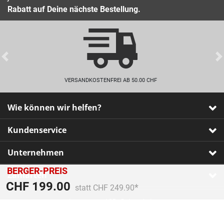
Rabatt auf Deine nächste Bestellung.
Previous
VERSANDKOSTENFREI AB 50.00 CHF
Wie können wir helfen?
Kundenservice
Unternehmen
BERGER-PREIS
Zahlarten
Preis reduziert von
An
CHF 199.00
statt CHF 249.90
Impressum
•
AGB
•
Datenschutz