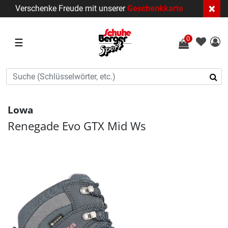
×
Verschenke Freude mit unserer
Geschenkkarte
0
☰
Lowa
Renegade Evo GTX Mid Ws