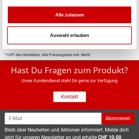
Produktbeschreibung
Alle zulassen
Eigenschaften
Auswahl erlauben
* UVP des Herstellers; Alle Preisangaben inkl. MwSt.
Hast Du Fragen zum Produkt?
Unser Kundendienst steht Dir gerne zur Verfügung
Kontakt
Abonnieren
Bleib über Neuheiten und Aktionen informiert. Melde dich
jetzt für unseren Newsletter an und erhalte
CHF 10.00