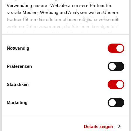
Verwendung unserer Website an unsere Partner für
Farbe
stahlblau/alt rosa
soziale Medien, Werbung und Analysen weiter. Unsere
Partner führen diese Informationen möglicherweise mit
weiteren Daten zusammen, die Sie ihnen bereitgestellt
Ausgewählt
haben oder die sie im Rahmen Ihrer Nutzung der Dienste
Grösse
Menge
gesammelt haben.
Einwilligungsauswahl
Notwendig
Verfügbarkeit:
Präferenzen
Wähle eine Variante für die Verfügbarkeitsprüfung
Statistiken
IN DEN WARENKORB
Marketing
Bis 17:00 Uhr bestellen: morgen geliefert - ab CHF 50.00
portofrei
Details zeigen