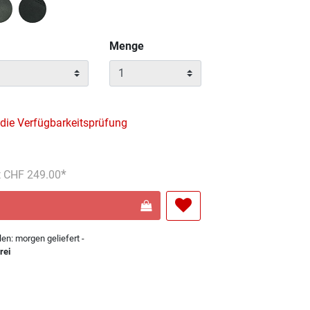
Menge
 die Verfügbarkeitsprüfung
s reduziert von
An
t CHF 249.00
len: morgen geliefert -
rei