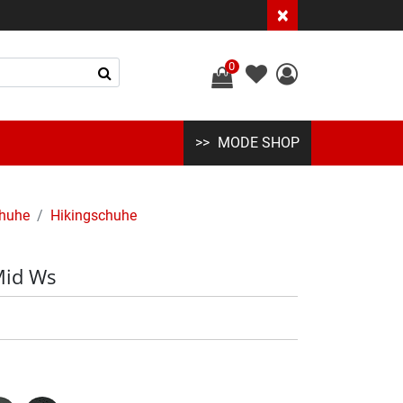
×
0
MODE SHOP
huhe
Hikingschuhe
Mid Ws