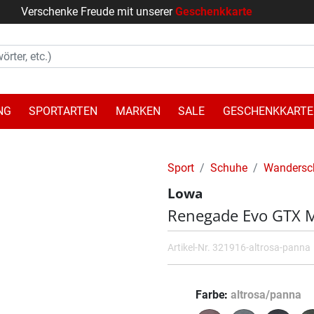
Verschenke Freude mit unserer
Geschenkkarte
NG
SPORTARTEN
MARKEN
SALE
GESCHENKKARTE
Sport
Schuhe
Wandersc
Lowa
Renegade Evo GTX 
Artikel-Nr.
321916-altrosa-panna
Farbe
altrosa/panna