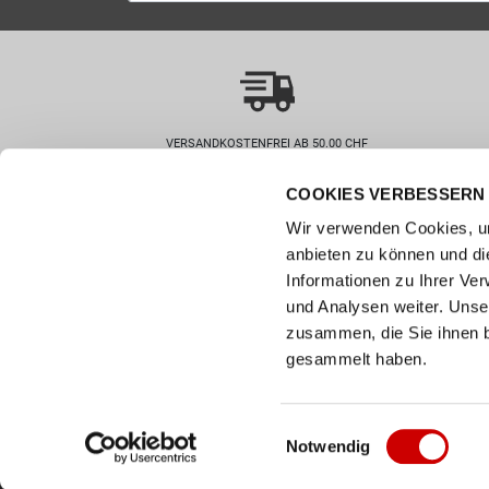
VERSANDKOSTENFREI AB 50.00 CHF
COOKIES VERBESSERN 
Wie können wir helfen?
Kunde
Wir verwenden Cookies, um
0800 237 437
Hilfe & 
anbieten zu können und di
info@bergerschuhe.ch
Grössent
Informationen zu Ihrer Ve
Standorte
Zahlart
und Analysen weiter. Unse
Social Media
zusammen, die Sie ihnen b
Retoure
Facebook
gesammelt haben.
Click & C
Instagram
Newslett
Youtube
Einwilligungsauswahl
Notwendig
LinkedIn