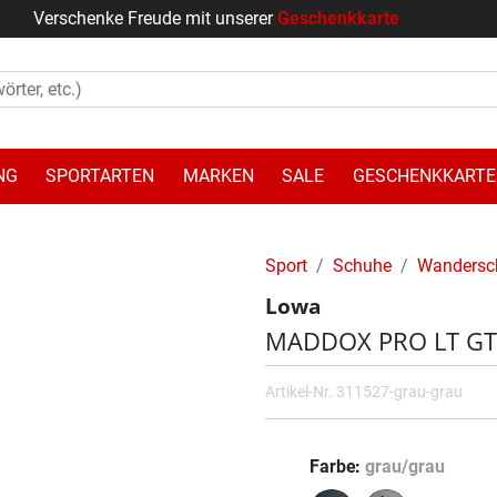
Verschenke Freude mit unserer
Geschenkkarte
NG
SPORTARTEN
MARKEN
SALE
GESCHENKKARTE
Sport
Schuhe
Wandersc
Lowa
MADDOX PRO LT GT
Artikel-Nr.
311527-grau-grau
Farbe
grau/grau