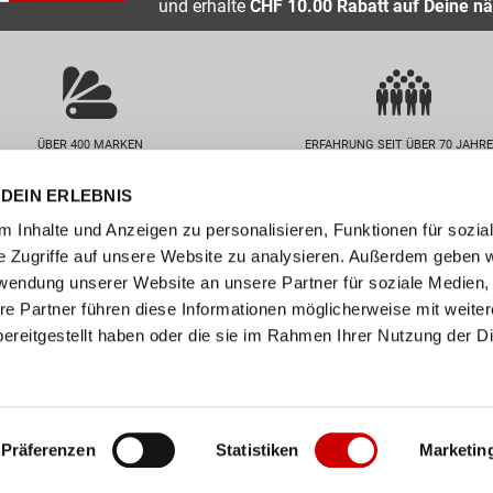
und erhalte
CHF 10.00 Rabatt auf Deine nä
ÜBER 400 MARKEN
ERFAHRUNG SEIT ÜBER 70 JAHR
DEIN ERLEBNIS
nservice
Unternehmen
 Inhalte und Anzeigen zu personalisieren, Funktionen für sozia
FAQs
Standorte
e Zugriffe auf unsere Website zu analysieren. Außerdem geben w
abelle
Job / Karriere
rwendung unserer Website an unsere Partner für soziale Medien
en
Über uns
re Partner führen diese Informationen möglicherweise mit weite
ereitgestellt haben oder die sie im Rahmen Ihrer Nutzung der D
n
Events
ollect
er
Präferenzen
Statistiken
Marketin