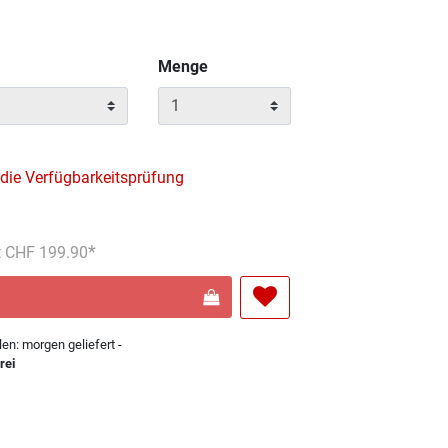
Menge
 die Verfügbarkeitsprüfung
s reduziert von
An
t CHF 199.90
len: morgen geliefert -
rei