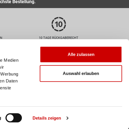
chste Bestellung.
EN
10 TAGE RÜCKGABERECHT
Zahlarten
Alle zulassen
le Medien
ir
Auswahl erlauben
, Werbung
ren Daten
ienste
Versand
Deine Bestellung wird mit der
Schweizer Post versendet. Ab
einem Einkaufswert von 50
CHF ist der Versand
g
Details zeigen
innerhalb der Schweiz
kostenlos.