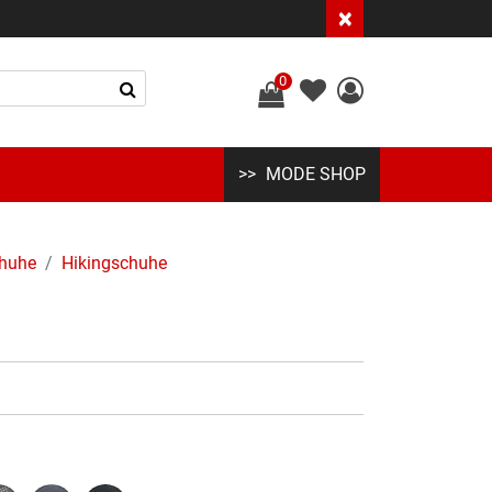
×
0
MODE SHOP
huhe
Hikingschuhe
u