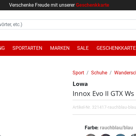
Verschenke Freude mit unserer
Geschenkkarte
NG
SPORTARTEN
MARKEN
SALE
GESCHENKKARTE
Sport
Schuhe
Wandersc
Lowa
Innox Evo II GTX Ws
Artikel-Nr.
321417-rauchblau-bla
Farbe
rauchblau/blau