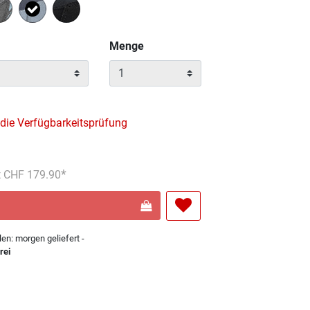
Ausgewählt
Menge
 die Verfügbarkeitsprüfung
s reduziert von
An
t CHF 179.90
len: morgen geliefert -
rei