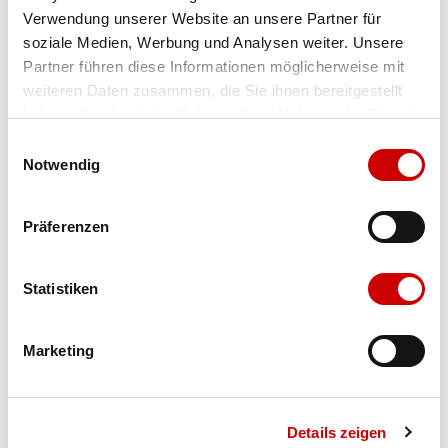
Verwendung unserer Website an unsere Partner für
Farbe
schw/rohd-rot
soziale Medien, Werbung und Analysen weiter. Unsere
Partner führen diese Informationen möglicherweise mit
weiteren Daten zusammen, die Sie ihnen bereitgestellt
Ausgewählt
haben oder die sie im Rahmen Ihrer Nutzung der Dienste
Grösse
Menge
gesammelt haben.
Einwilligungsauswahl
Notwendig
Verfügbarkeit:
Präferenzen
Wähle eine Variante für die Verfügbarkeitsprüfung
Statistiken
IN DEN WARENKORB
Marketing
Bis 17:00 Uhr bestellen: morgen geliefert - ab CHF 50.00
portofrei
Details zeigen