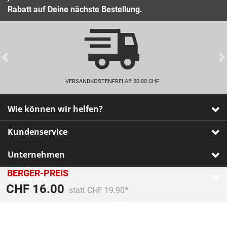
Rabatt auf Deine nächste Bestellung.
Previous
VERSANDKOSTENFREI AB 50.00 CHF
Wie können wir helfen?
Kundenservice
Unternehmen
BERGER-PREIS
Zahlarten
Preis reduziert von
An
CHF 16.00
statt CHF 19.90
Impressum
•
AGB
•
Datenschutz