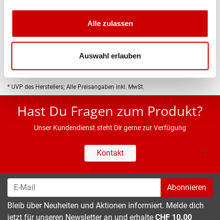
Produktbeschreibung
Alle zulassen
Eigenschaften
Auswahl erlauben
* UVP des Herstellers; Alle Preisangaben inkl. MwSt.
Hast Du Fragen zum Produkt?
Unser Kundendienst steht Dir gerne zur Verfügung
Kontakt
Abonnieren
Bleib über Neuheiten und Aktionen informiert. Melde dich
jetzt für unseren Newsletter an und erhalte
CHF 10.00