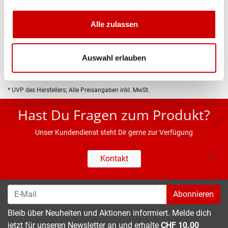
Produktbeschreibung
Alle zulassen
Eigenschaften
Auswahl erlauben
* UVP des Herstellers; Alle Preisangaben inkl. MwSt.
Hast Du Fragen zum Produkt?
Unser Kundendienst steht Dir gerne zur Verfügung
Kontakt
Abonnieren
Bleib über Neuheiten und Aktionen informiert. Melde dich
jetzt für unseren Newsletter an und erhalte
CHF 10.00