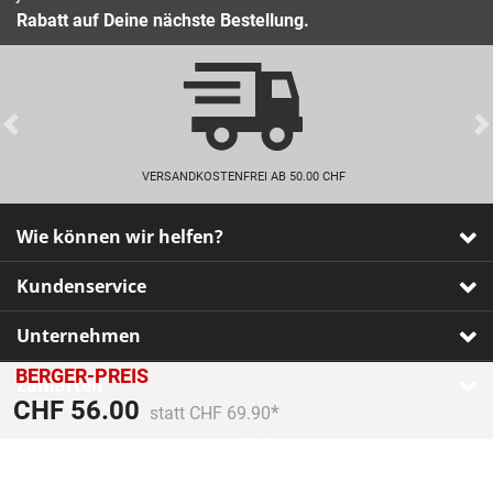
Rabatt auf Deine nächste Bestellung.
Previous
VERSANDKOSTENFREI AB 50.00 CHF
Wie können wir helfen?
Kundenservice
Unternehmen
BERGER-PREIS
Zahlarten
Preis reduziert von
An
CHF 56.00
statt CHF 69.90
Impressum
•
AGB
•
Datenschutz