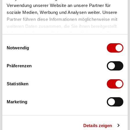
Verwendung unserer Website an unsere Partner für
Farbe
undyed
soziale Medien, Werbung und Analysen weiter. Unsere
Partner führen diese Informationen möglicherweise mit
weiteren Daten zusammen, die Sie ihnen bereitgestellt
Ausgewählt
haben oder die sie im Rahmen Ihrer Nutzung der Dienste
Grösse
Grössentabelle
Menge
gesammelt haben.
Einwilligungsauswahl
Notwendig
Verfügbarkeit:
Präferenzen
Wähle eine Variante für die Verfügbarkeitsprüfung
Statistiken
IN DEN WARENKORB
Marketing
Bis 17:00 Uhr bestellen: morgen geliefert - ab CHF 50.00
portofrei
Details zeigen