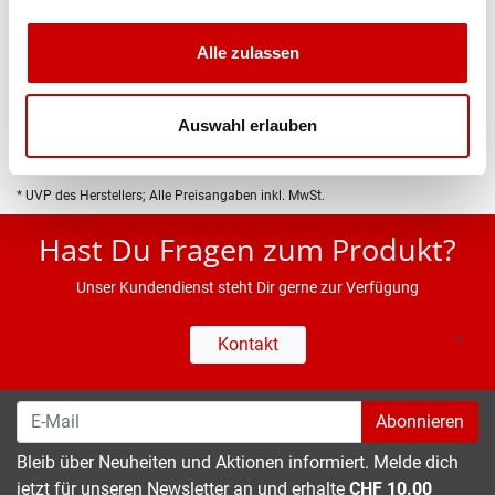
Produktbeschreibung
Alle zulassen
Eigenschaften
Auswahl erlauben
* UVP des Herstellers; Alle Preisangaben inkl. MwSt.
Hast Du Fragen zum Produkt?
Unser Kundendienst steht Dir gerne zur Verfügung
Kontakt
Abonnieren
Bleib über Neuheiten und Aktionen informiert. Melde dich
jetzt für unseren Newsletter an und erhalte
CHF 10.00