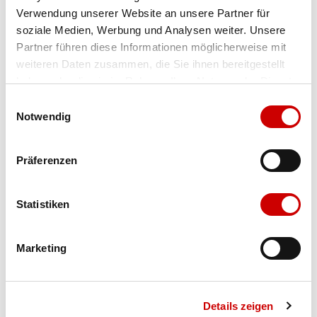
Verwendung unserer Website an unsere Partner für
Farbe
black
soziale Medien, Werbung und Analysen weiter. Unsere
Partner führen diese Informationen möglicherweise mit
weiteren Daten zusammen, die Sie ihnen bereitgestellt
Ausgewählt
haben oder die sie im Rahmen Ihrer Nutzung der Dienste
Grösse
Menge
gesammelt haben.
Einwilligungsauswahl
Notwendig
Verfügbarkeit:
Präferenzen
Wähle eine Variante für die Verfügbarkeitsprüfung
Statistiken
IN DEN WARENKORB
Marketing
Bis 17:00 Uhr bestellen: morgen geliefert - ab CHF 50.00
portofrei
Details zeigen