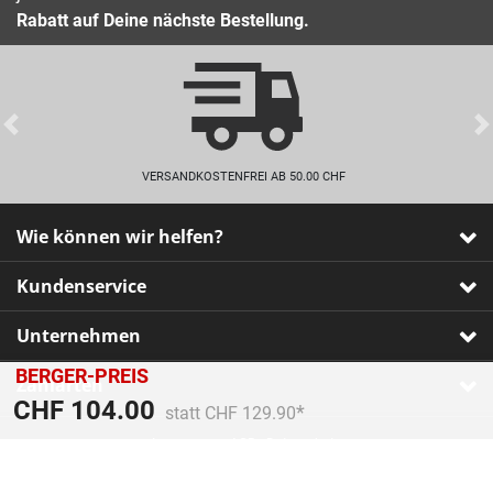
Rabatt auf Deine nächste Bestellung.
Previous
VERSANDKOSTENFREI AB 50.00 CHF
Wie können wir helfen?
Kundenservice
Unternehmen
BERGER-PREIS
Zahlarten
Preis reduziert von
An
CHF 104.00
statt CHF 129.90
Impressum
•
AGB
•
Datenschutz