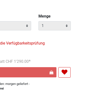
Menge
 die Verfügbarkeitsprüfung
eis reduziert von
An
tatt CHF 1'290.00
len: morgen geliefert -
rei