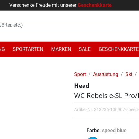
Verschenke Freude mit unserer
Geschenkkarte
NG
SPORTARTEN
MARKEN
SALE
GESCHENKKARTE
Sport
Ausrüstung
Ski
Head
WC Rebels e-SL Pro
Artikel-Nr.
313236-100907-speed-
Farbe
speed blue