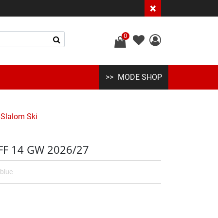
×
0
MODE SHOP
Slalom Ski
/FF 14 GW 2026/27
blue