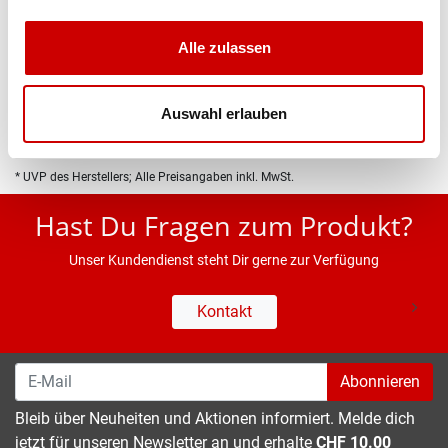
Produktbeschreibung
Alle zulassen
Eigenschaften
Auswahl erlauben
* UVP des Herstellers; Alle Preisangaben inkl. MwSt.
Hast Du Fragen zum Produkt?
Unser Kundendienst steht Dir gerne zur Verfügung
Kontakt
Abonnieren
Bleib über Neuheiten und Aktionen informiert. Melde dich
jetzt für unseren Newsletter an und erhalte
CHF 10.00