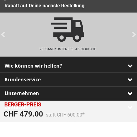
Rabatt auf Deine nächste Bestellung.
Previous
VERSANDKOSTENFREI AB 50.00 CHF
Wie können wir helfen?
Kundenservice
Unternehmen
BERGER-PREIS
Zahlarten
Preis reduziert von
An
CHF 479.00
statt CHF 600.00
Impressum
•
AGB
•
Datenschutz