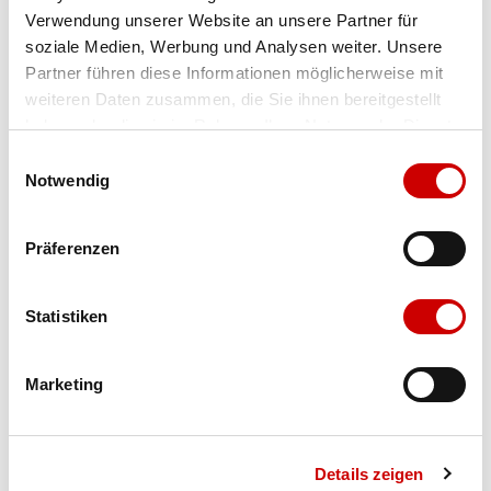
Verwendung unserer Website an unsere Partner für
Farbe
black
soziale Medien, Werbung und Analysen weiter. Unsere
Partner führen diese Informationen möglicherweise mit
weiteren Daten zusammen, die Sie ihnen bereitgestellt
Ausgewählt
haben oder die sie im Rahmen Ihrer Nutzung der Dienste
Grösse
Grössentabelle
Menge
gesammelt haben.
Einwilligungsauswahl
Notwendig
Verfügbarkeit:
Präferenzen
Wähle eine Variante für die Verfügbarkeitsprüfung
Statistiken
IN DEN WARENKORB
Marketing
Bis 17:00 Uhr bestellen: morgen geliefert - ab CHF 50.00
portofrei
Details zeigen