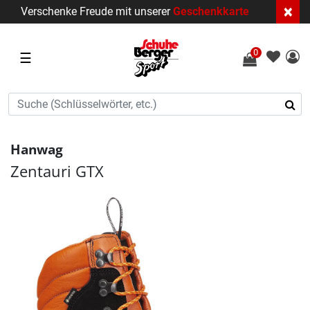
×
Verschenke Freude mit unserer
Geschenkkarte
0
☰
Hanwag
Zentauri GTX