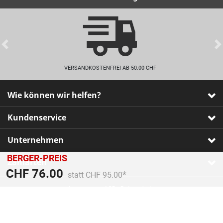
Previous
VERSANDKOSTENFREI AB 50.00 CHF
Wie können wir helfen?
Kundenservice
Unternehmen
BERGER-PREIS
Zahlarten
Preis reduziert von
An
CHF 76.00
statt CHF 95.00
Impressum
•
AGB
•
Datenschutz