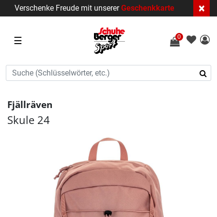
×
Verschenke Freude mit unserer
Geschenkkarte
0
☰
Fjällräven
Skule 24