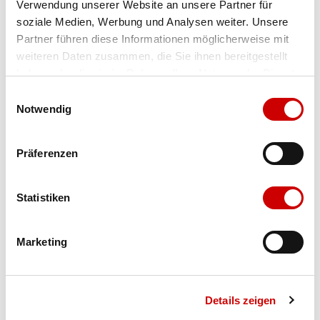
Verwendung unserer Website an unsere Partner für
soziale Medien, Werbung und Analysen weiter. Unsere
Farbe
dusty rose
Partner führen diese Informationen möglicherweise mit
weiteren Daten zusammen, die Sie ihnen bereitgestellt
haben oder die sie im Rahmen Ihrer Nutzung der Dienste
gesammelt haben.
Grösse
Menge
Einwilligungsauswahl
Notwendig
Verfügbarkeit:
Ausverkauft
Präferenzen
IN DEN WARENKORB
Statistiken
Marketing
Bis 17:00 Uhr bestellen: morgen geliefert - ab CHF 50.00
portofrei
Details zeigen