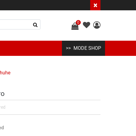
×
0
MODE SHOP
chuhe
ro
red
ed