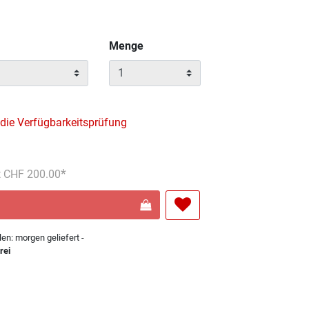
Menge
 die Verfügbarkeitsprüfung
s reduziert von
An
t CHF 200.00
len: morgen geliefert -
rei