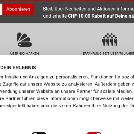
Bleib über Neuheiten und Aktionen informier
Abonnieren
und erhalte
CHF 10.00 Rabatt auf Deine nä
ÜBER 400 MARKEN
ERFAHRUNG SEIT ÜBER 70 JAHR
DEIN ERLEBNIS
nservice
Unternehmen
 Inhalte und Anzeigen zu personalisieren, Funktionen für sozia
FAQs
Standorte
e Zugriffe auf unsere Website zu analysieren. Außerdem geben w
abelle
Job / Karriere
rwendung unserer Website an unsere Partner für soziale Medien
en
Über uns
re Partner führen diese Informationen möglicherweise mit weite
ereitgestellt haben oder die sie im Rahmen Ihrer Nutzung der D
n
Events
ollect
er