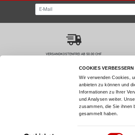
VERSANDKOSTENFREI AB 50.00 CHF
COOKIES VERBESSERN 
Wie können wir helfen?
Kunde
Wir verwenden Cookies, um
0800 237 437
Hilfe & 
anbieten zu können und di
info@bergerschuhe.ch
Grössent
Informationen zu Ihrer Ve
Standorte
Zahlart
und Analysen weiter. Unse
Social Media
zusammen, die Sie ihnen b
Retoure
Facebook
gesammelt haben.
Click & C
Instagram
Newslett
Youtube
Einwilligungsauswahl