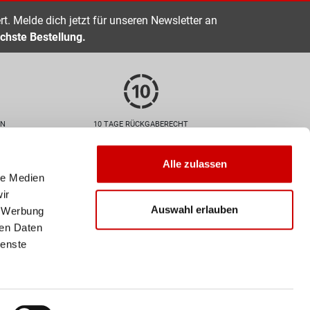
t. Melde dich jetzt für unseren Newsletter an
chste Bestellung.
EN
10 TAGE RÜCKGABERECHT
Zahlarten
Alle zulassen
le Medien
ir
Auswahl erlauben
, Werbung
ren Daten
ienste
Versand
Deine Bestellung wird mit der
Schweizer Post versendet. Ab
einem Einkaufswert von 50