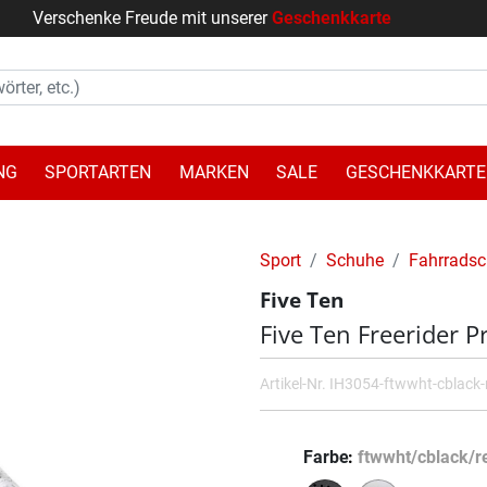
Verschenke Freude mit unserer
Geschenkkarte
NG
SPORTARTEN
MARKEN
SALE
GESCHENKKARTE
Sport
Schuhe
Fahrrads
Five Ten
Five Ten Freerider P
Artikel-Nr.
IH3054-ftwwht-cblack-
Farbe
ftwwht/cblack/r