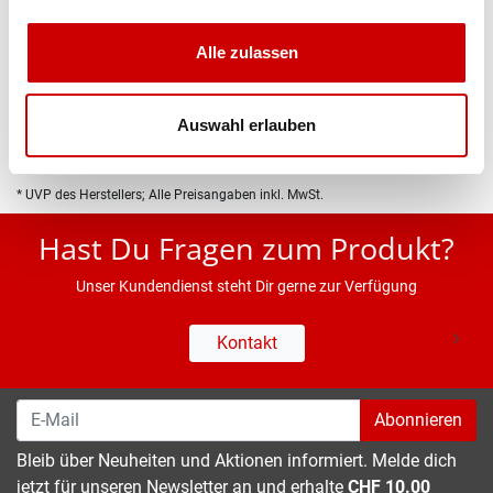
Produktbeschreibung
Alle zulassen
Eigenschaften
Auswahl erlauben
* UVP des Herstellers; Alle Preisangaben inkl. MwSt.
Hast Du Fragen zum Produkt?
Unser Kundendienst steht Dir gerne zur Verfügung
Kontakt
Abonnieren
Bleib über Neuheiten und Aktionen informiert. Melde dich
jetzt für unseren Newsletter an und erhalte
CHF 10.00