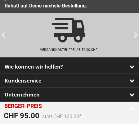
Rabatt auf Deine nächste Bestellung.
Previous
VERSANDKOSTENFREI AB 50.00 CHF
Wie können wir helfen?
Kundenservice
Unternehmen
BERGER-PREIS
Zahlarten
Preis reduziert von
An
CHF 95.00
statt CHF 120.00
Impressum
•
AGB
•
Datenschutz