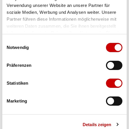
Verwendung unserer Website an unsere Partner für
Farbe
snow/purple
soziale Medien, Werbung und Analysen weiter. Unsere
Partner führen diese Informationen möglicherweise mit
weiteren Daten zusammen, die Sie ihnen bereitgestellt
Ausgewählt
haben oder die sie im Rahmen Ihrer Nutzung der Dienste
Grösse
Menge
gesammelt haben.
Einwilligungsauswahl
Notwendig
Verfügbarkeit:
Präferenzen
Wähle eine Variante für die Verfügbarkeitsprüfung
Statistiken
IN DEN WARENKORB
Marketing
Bis 17:00 Uhr bestellen: morgen geliefert - ab CHF 50.00
portofrei
Details zeigen