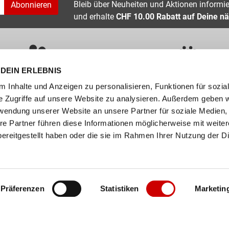
Bleib über Neuheiten und Aktionen informier
Abonnieren
und erhalte
CHF 10.00 Rabatt auf Deine nä
DEIN ERLEBNIS
ÜBER 400 MARKEN
ERFAHRUNG SEIT ÜBER 70 JAHR
 Inhalte und Anzeigen zu personalisieren, Funktionen für sozia
e Zugriffe auf unsere Website zu analysieren. Außerdem geben w
nservice
Unternehmen
rwendung unserer Website an unsere Partner für soziale Medien
re Partner führen diese Informationen möglicherweise mit weite
FAQs
Standorte
ereitgestellt haben oder die sie im Rahmen Ihrer Nutzung der D
abelle
Job / Karriere
en
Über uns
n
Events
Präferenzen
Statistiken
Marketin
ollect
er