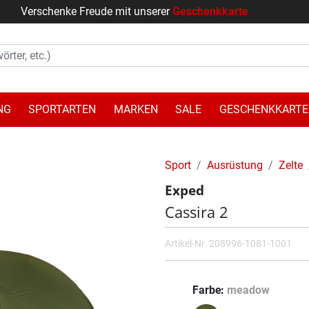
Verschenke Freude mit unserer
Geschenkkarte
NG
SPORTARTEN
MARKEN
SALE
GESCHENKKARTE
Sport
Ausrüstung
Zelte
Exped
Cassira 2
Artikel-Nr.
208996-1081-1001
Farbe
meadow