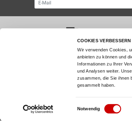
COOKIES VERBESSERN 
VERSANDKOSTENFREI AB 50.00 CHF
Wir verwenden Cookies, um
anbieten zu können und di
Wie können wir helfen?
Kunde
Informationen zu Ihrer Ve
und Analysen weiter. Unse
0800 237 437
Hilfe & 
info@bergerschuhe.ch
zusammen, die Sie ihnen b
Grössent
Standorte
gesammelt haben.
Zahlart
Social Media
Retoure
Facebook
Einwilligungsauswahl
Notwendig
Click & C
Instagram
Newslett
Youtube
LinkedIn