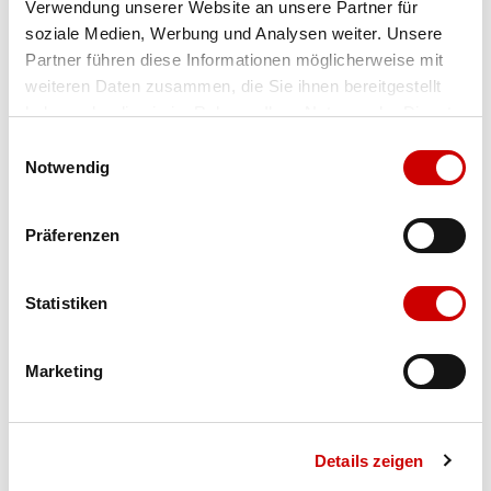
Verwendung unserer Website an unsere Partner für
soziale Medien, Werbung und Analysen weiter. Unsere
Farbe
lagoon-atlantic
Partner führen diese Informationen möglicherweise mit
weiteren Daten zusammen, die Sie ihnen bereitgestellt
haben oder die sie im Rahmen Ihrer Nutzung der Dienste
Ausgewählt
gesammelt haben.
Grösse
Menge
Einwilligungsauswahl
Notwendig
Verfügbarkeit:
Auf Lager
Präferenzen
IN DEN WARENKORB
Statistiken
Marketing
Bis 17:00 Uhr bestellen: morgen geliefert - ab CHF 50.00
portofrei
Details zeigen