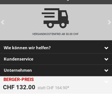
Previous
VERSANDKOSTENFREI AB 50.00 CHF
Wie können wir helfen?
Kundenservice
Unternehmen
BERGER-PREIS
Zahlarten
Preis reduziert von
An
CHF 132.00
statt CHF 164.90
Impressum
•
AGB
•
Datenschutz