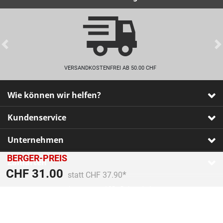
Previous
VERSANDKOSTENFREI AB 50.00 CHF
Wie können wir helfen?
Kundenservice
Unternehmen
BERGER-PREIS
Zahlarten
Preis reduziert von
An
CHF 31.00
statt CHF 37.90
Impressum
•
AGB
•
Datenschutz