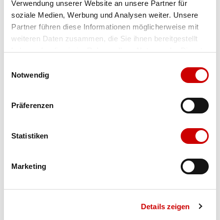
Verwendung unserer Website an unsere Partner für
soziale Medien, Werbung und Analysen weiter. Unsere
Farbe
aqua-wave
Partner führen diese Informationen möglicherweise mit
weiteren Daten zusammen, die Sie ihnen bereitgestellt
haben oder die sie im Rahmen Ihrer Nutzung der Dienste
Ausgewählt
gesammelt haben.
Grösse
Menge
Einwilligungsauswahl
Notwendig
Verfügbarkeit:
Auf Lager
Präferenzen
IN DEN WARENKORB
Statistiken
Marketing
Bis 17:00 Uhr bestellen: morgen geliefert - ab CHF 50.00
portofrei
Details zeigen