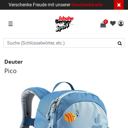
×
Verschenke Freude mit unserer
Geschenkkarte
0
☰
Deuter
Pico