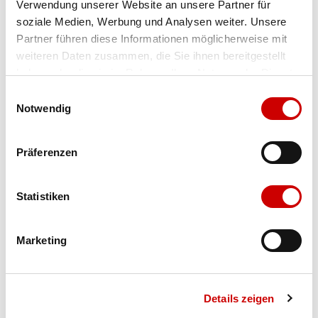
Verwendung unserer Website an unsere Partner für
soziale Medien, Werbung und Analysen weiter. Unsere
Farbe
black
Partner führen diese Informationen möglicherweise mit
weiteren Daten zusammen, die Sie ihnen bereitgestellt
haben oder die sie im Rahmen Ihrer Nutzung der Dienste
gesammelt haben.
Grösse
Menge
Einwilligungsauswahl
Notwendig
Verfügbarkeit:
Ausverkauft
Präferenzen
IN DEN WARENKORB
Statistiken
Marketing
Bis 17:00 Uhr bestellen: morgen geliefert - ab CHF 50.00
portofrei
Details zeigen