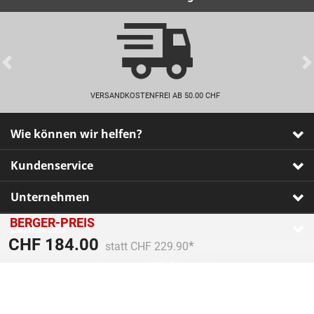
Previous
VERSANDKOSTENFREI AB 50.00 CHF
Wie können wir helfen?
Kundenservice
Unternehmen
BERGER-PREIS
Zahlarten
Preis reduziert von
An
CHF 184.00
statt CHF 229.90
Impressum
•
AGB
•
Datenschutz