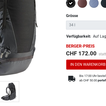
Ausgewählt
Grösse
Verfügbarkeit:
Auf Lag
BERGER-PREIS
Prei
CHF 172.00
stat
IN DEN WARENKORB
Bis 17:00 Uhr bestel
ab CHF 50.00
portof