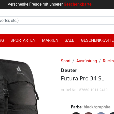
Verschenke Freude mit unserer
Geschenkkarte
NG
SPORTARTEN
MARKEN
SALE
GESCHENKKARTE
Sport
Ausrüstung
Rucks
Deuter
Futura Pro 34 SL
Artikel-Nr.
157660-1011-2419
Farbe
black/graphite