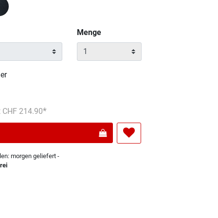
Menge
er
s reduziert von
An
t CHF 214.90
len: morgen geliefert -
rei