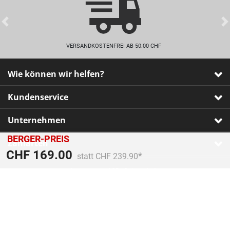
Previous
VERSANDKOSTENFREI AB 50.00 CHF
Wie können wir helfen?
Kundenservice
Unternehmen
BERGER-PREIS
Zahlarten
Preis reduziert von
An
CHF 169.00
statt CHF 239.90
Impressum
•
AGB
•
Datenschutz