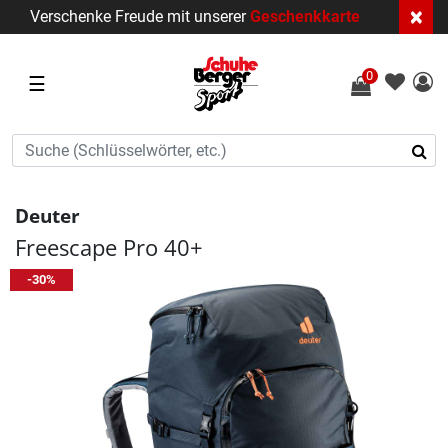
×
Verschenke Freude mit unserer
Geschenkkarte
0
☰
Deuter
Freescape Pro 40+
-30%