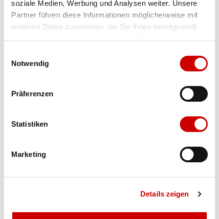
soziale Medien, Werbung und Analysen weiter. Unsere
Partner führen diese Informationen möglicherweise mit
Farbe
ink/marine
weiteren Daten zusammen, die Sie ihnen bereitgestellt
haben oder die sie im Rahmen Ihrer Nutzung der Dienste
Grösse
Menge
gesammelt haben.
Einwilligungsauswahl
Notwendig
Verfügbarkeit:
Ausverkauft
Präferenzen
IN DEN WARENKORB
Statistiken
Bis 17:00 Uhr bestellen: morgen geliefert - ab CHF 50.00
Marketing
portofrei
Details zeigen
Produktbeschreibung