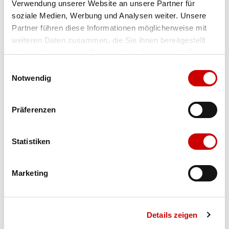
Verwendung unserer Website an unsere Partner für
soziale Medien, Werbung und Analysen weiter. Unsere
Farbe
ashrose-desert
Partner führen diese Informationen möglicherweise mit
weiteren Daten zusammen, die Sie ihnen bereitgestellt
haben oder die sie im Rahmen Ihrer Nutzung der Dienste
Ausgewählt
gesammelt haben.
Grösse
Menge
Einwilligungsauswahl
Notwendig
Verfügbarkeit:
Auf Lager
Präferenzen
IN DEN WARENKORB
Statistiken
Marketing
Bis 17:00 Uhr bestellen: morgen geliefert - ab CHF 50.00
portofrei
Details zeigen