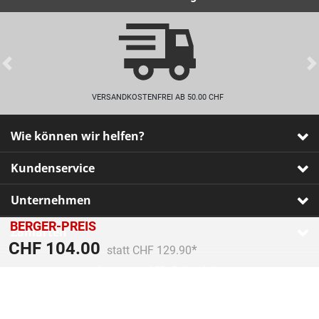
Previous
VERSANDKOSTENFREI AB 50.00 CHF
Wie können wir helfen?
Kundenservice
Unternehmen
BERGER-PREIS
Zahlarten
Preis reduziert von
An
CHF 104.00
statt CHF 129.90
Impressum
•
AGB
•
Datenschutz