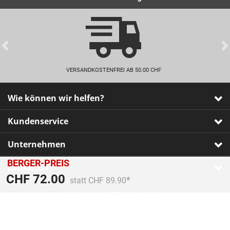
Previous
VERSANDKOSTENFREI AB 50.00 CHF
Wie können wir helfen?
Kundenservice
Unternehmen
BERGER-PREIS
Zahlarten
Preis reduziert von
An
CHF 72.00
statt CHF 89.90
Impressum
•
AGB
•
Datenschutz