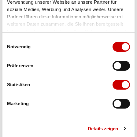
Verwendung unserer Website an unsere Partner für
soziale Medien, Werbung und Analysen weiter. Unsere
Farbe
papaya-redwood
Partner führen diese Informationen möglicherweise mit
weiteren Daten zusammen, die Sie ihnen bereitgestellt
haben oder die sie im Rahmen Ihrer Nutzung der Dienste
Ausgewählt
gesammelt haben.
Grösse
Menge
Einwilligungsauswahl
Notwendig
Verfügbarkeit:
Auf Lager
Präferenzen
IN DEN WARENKORB
Statistiken
Marketing
Bis 17:00 Uhr bestellen: morgen geliefert - ab CHF 50.00
portofrei
Details zeigen