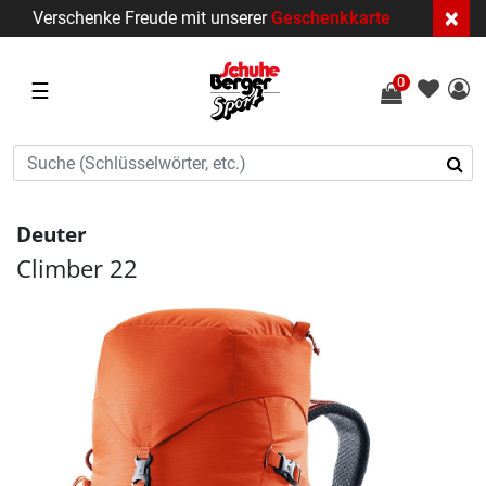
×
Verschenke Freude mit unserer
Geschenkkarte
0
☰
Deuter
Climber 22