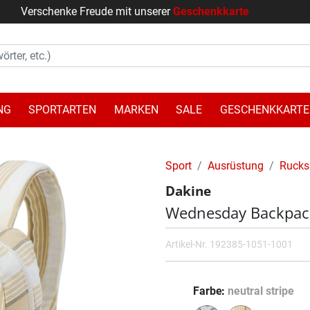
Verschenke Freude mit unserer
Geschenkkarte
NG
SPORTARTEN
MARKEN
SALE
GESCHENKKARTE
Sport
Ausrüstung
Rucks
Dakine
Wednesday Backpac
Artikel-Nr.
192385-1051-1001
Farbe
neutral stripe