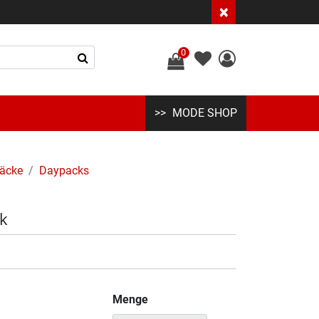
×
0
MODE SHOP
äcke
Daypacks
k
Menge