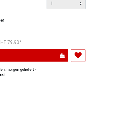
er
reduziert von
An
 CHF 79.90
len: morgen geliefert -
rei