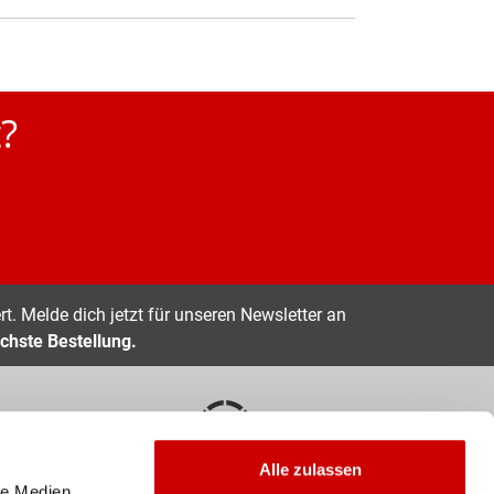
?
t. Melde dich jetzt für unseren Newsletter an
chste Bestellung.
Alle zulassen
EN
10 TAGE RÜCKGABERECHT
le Medien