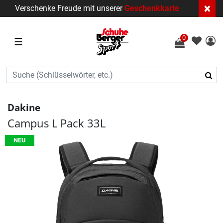
×
Verschenke Freude mit unserer
Geschenkkarte
0
☰
Dakine
Campus L Pack 33L
NEU