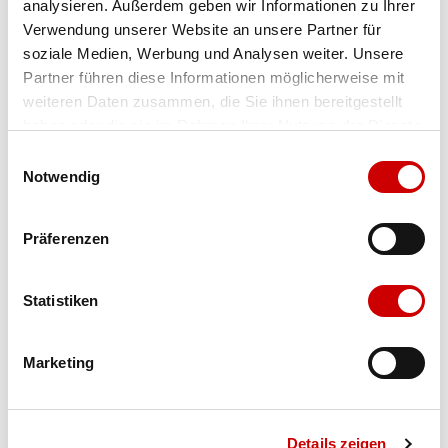
analysieren. Außerdem geben wir Informationen zu Ihrer
Verwendung unserer Website an unsere Partner für
Farbe
carbon heather
soziale Medien, Werbung und Analysen weiter. Unsere
Partner führen diese Informationen möglicherweise mit
weiteren Daten zusammen, die Sie ihnen bereitgestellt
haben oder die sie im Rahmen Ihrer Nutzung der Dienste
gesammelt haben.
Einwilligungsauswahl
Ausgewählt
Grösse
Menge
Notwendig
Präferenzen
Verfügbarkeit:
Auf Lager
Statistiken
IN DEN WARENKORB
Marketing
Bis 17:00 Uhr bestellen: morgen geliefert - ab CHF 50.00
portofrei
Details zeigen