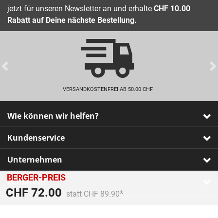
jetzt für unseren Newsletter an und erhalte
CHF 10.00
Rabatt auf Deine nächste Bestellung.
Previous
VERSANDKOSTENFREI AB 50.00 CHF
Wie können wir helfen?
Kundenservice
Unternehmen
BERGER-PREIS
Zahlarten
Preis reduziert von
An
CHF 72.00
statt CHF 89.90
Impressum
•
AGB
•
Datenschutz