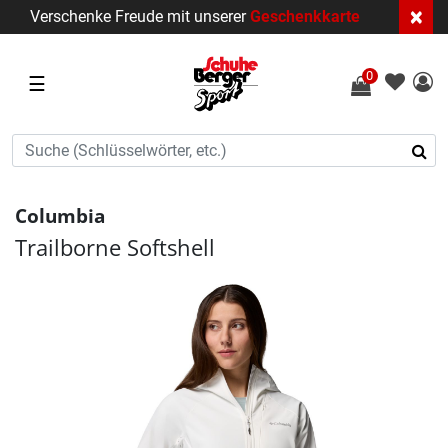
×
Verschenke Freude mit unserer
Geschenkkarte
0
☰
Columbia
Trailborne Softshell