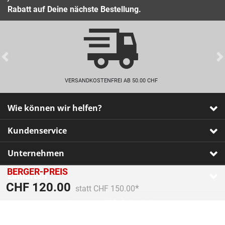
Rabatt auf Deine nächste Bestellung.
Previous
VERSANDKOSTENFREI AB 50.00 CHF
Wie können wir helfen?
Kundenservice
Unternehmen
BERGER-PREIS
Zahlarten
Preis reduziert von
An
CHF 120.00
statt CHF 150.00
Impressum
•
AGB
•
Datenschutz