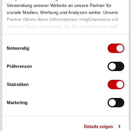
Verwendung unserer Website an unsere Partner für
Farbe
sea salt
soziale Medien, Werbung und Analysen weiter. Unsere
Partner führen diese Informationen möglicherweise mit
weiteren Daten zusammen, die Sie ihnen bereitgestellt
Ausgewählt
haben oder die sie im Rahmen Ihrer Nutzung der Dienste
Grösse
Menge
gesammelt haben.
Einwilligungsauswahl
Notwendig
Verfügbarkeit:
Präferenzen
Wähle eine Variante für die Verfügbarkeitsprüfung
Statistiken
IN DEN WARENKORB
Marketing
Bis 17:00 Uhr bestellen: morgen geliefert - ab CHF 50.00
portofrei
Details zeigen