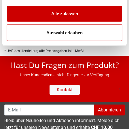
Produktbeschreibung
Alle zulassen
Eigenschaften
Auswahl erlauben
* UVP des Herstellers; Alle Preisangaben inkl. MwSt.
Hast Du Fragen zum Produkt?
Unser Kundendienst steht Dir gerne zur Verfügung
Kontakt
Abonnieren
Bleib über Neuheiten und Aktionen informiert. Melde dich
jetzt für unseren Newsletter an und erhalte
CHF 10.00