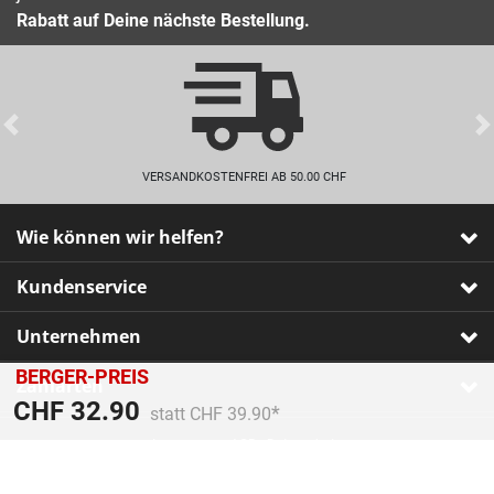
Rabatt auf Deine nächste Bestellung.
Previous
VERSANDKOSTENFREI AB 50.00 CHF
Wie können wir helfen?
Kundenservice
Unternehmen
BERGER-PREIS
Zahlarten
Preis reduziert von
An
CHF 32.90
statt CHF 39.90
Impressum
•
AGB
•
Datenschutz