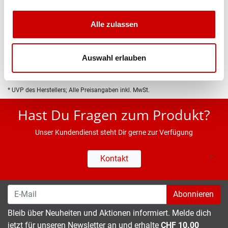
Produktbeschreibung
Alle zulassen
Eigenschaften
Auswahl erlauben
* UVP des Herstellers; Alle Preisangaben inkl. MwSt.
Hast Du Fragen zum Produkt?
Unser Kundendienst steht Dir gerne zur Verfügung
Kontakt
Abonnieren
Bleib über Neuheiten und Aktionen informiert. Melde dich
jetzt für unseren Newsletter an und erhalte
CHF 10.00