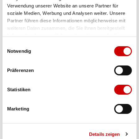
Verwendung unserer Website an unsere Partner für
Farbe
white
soziale Medien, Werbung und Analysen weiter. Unsere
Partner führen diese Informationen möglicherweise mit
weiteren Daten zusammen, die Sie ihnen bereitgestellt
Ausgewählt
haben oder die sie im Rahmen Ihrer Nutzung der Dienste
Grösse
Menge
gesammelt haben.
Einwilligungsauswahl
Notwendig
Verfügbarkeit:
Präferenzen
Wähle eine Variante für die Verfügbarkeitsprüfung
Statistiken
IN DEN WARENKORB
Marketing
Bis 17:00 Uhr bestellen: morgen geliefert - ab CHF 50.00
portofrei
Details zeigen