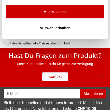
Produktbeschreibung
Alle zulassen
Eigenschaften
Auswahl erlauben
* UVP des Herstellers; Alle Preisangaben inkl. MwSt.
Hast Du Fragen zum Produkt?
Unser Kundendienst steht Dir gerne zur Verfügung
Kontakt
Abonnieren
Bleib über Neuheiten und Aktionen informiert. Melde dich
jetzt für unseren Newsletter an und erhalte
CHF 10.00