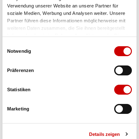
Verwendung unserer Website an unsere Partner für
Farbe
tiffany/night
soziale Medien, Werbung und Analysen weiter. Unsere
Partner führen diese Informationen möglicherweise mit
weiteren Daten zusammen, die Sie ihnen bereitgestellt
Ausgewählt
haben oder die sie im Rahmen Ihrer Nutzung der Dienste
Grösse
Menge
gesammelt haben.
Einwilligungsauswahl
Notwendig
Verfügbarkeit:
Präferenzen
Wähle eine Variante für die Verfügbarkeitsprüfung
Statistiken
IN DEN WARENKORB
Marketing
Bis 17:00 Uhr bestellen: morgen geliefert - ab CHF 50.00
portofrei
Details zeigen