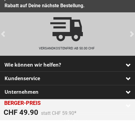
Rabatt auf Deine nächste Bestellung.
Previous
VERSANDKOSTENFREI AB 50.00 CHF
Wie können wir helfen?
Kundenservice
Unternehmen
BERGER-PREIS
Zahlarten
Preis reduziert von
An
CHF 49.90
statt CHF 59.90
Impressum
•
AGB
•
Datenschutz