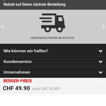
Rabatt auf Deine nächste Bestellung.
Previous
VERSANDKOSTENFREI AB 50.00 CHF
Wie können wir helfen?
Kundenservice
Unternehmen
BERGER-PREIS
Zahlarten
Preis reduziert von
An
CHF 49.90
statt CHF 59.90
Impressum
•
AGB
•
Datenschutz