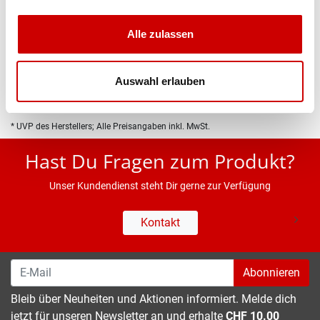
Produktbeschreibung
Alle zulassen
Eigenschaften
Auswahl erlauben
* UVP des Herstellers; Alle Preisangaben inkl. MwSt.
Hast Du Fragen zum Produkt?
Unser Kundendienst steht Dir gerne zur Verfügung
Kontakt
Abonnieren
Bleib über Neuheiten und Aktionen informiert. Melde dich
jetzt für unseren Newsletter an und erhalte
CHF 10.00