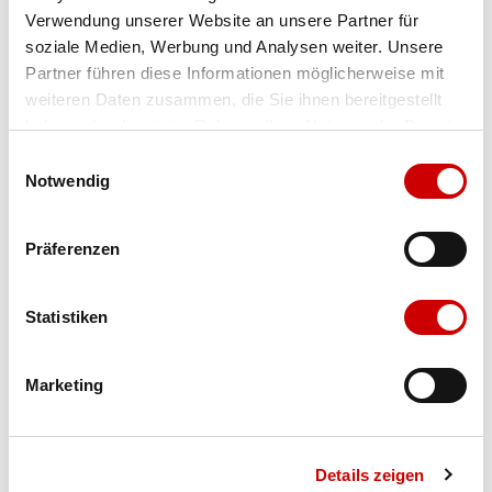
Verwendung unserer Website an unsere Partner für
Farbe
space/sky blue
soziale Medien, Werbung und Analysen weiter. Unsere
Partner führen diese Informationen möglicherweise mit
weiteren Daten zusammen, die Sie ihnen bereitgestellt
Ausgewählt
haben oder die sie im Rahmen Ihrer Nutzung der Dienste
Grösse
Menge
gesammelt haben.
Einwilligungsauswahl
Notwendig
Verfügbarkeit:
Präferenzen
Wähle eine Variante für die Verfügbarkeitsprüfung
Statistiken
IN DEN WARENKORB
Marketing
Bis 17:00 Uhr bestellen: morgen geliefert - ab CHF 50.00
portofrei
Details zeigen