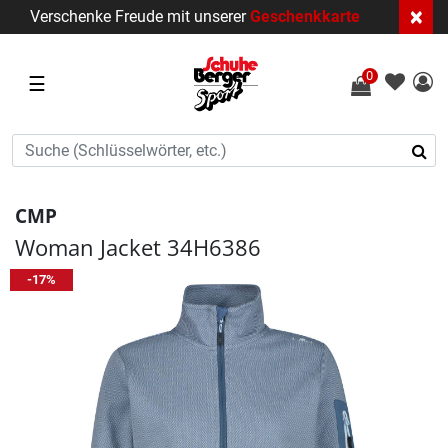
×
Verschenke Freude mit unserer
Geschenkkarte
0
☰
CMP
Woman Jacket 34H6386
-17%