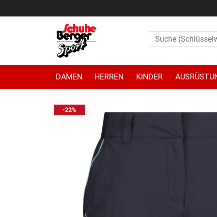
DAMEN
HERREN
KINDER
AUSRÜSTU
-22%