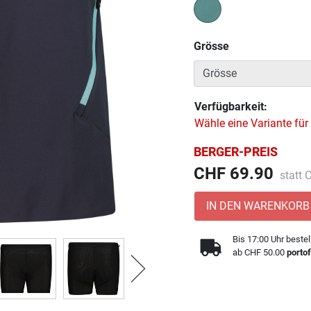
Grösse
Verfügbarkeit:
Wähle eine Variante für
BERGER-PREIS
Preis 
CHF 69.90
statt
IN DEN WARENKORB
Bis 17:00 Uhr bestel
ab CHF 50.00
portof