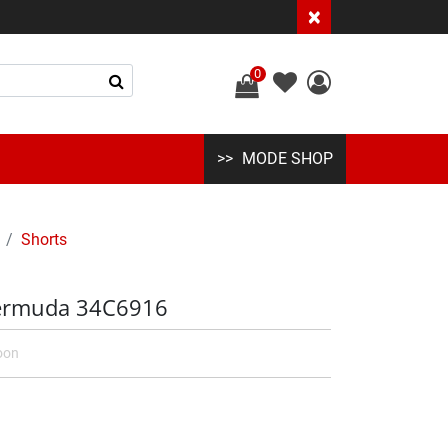
×
0
MODE SHOP
Shorts
ermuda 34C6916
oon