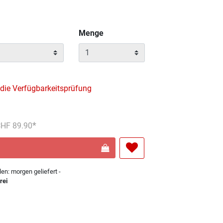
Menge
 die Verfügbarkeitsprüfung
reduziert von
An
 CHF 89.90
len: morgen geliefert -
rei