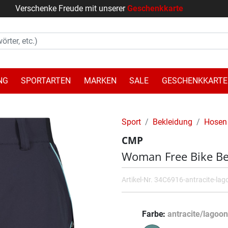
Verschenke Freude mit unserer
Geschenkkarte
NG
SPORTARTEN
MARKEN
SALE
GESCHENKKARTE
Sport
Bekleidung
Hosen
CMP
Woman Free Bike B
Artikel-Nr.
34C6916-antracite-lag
Farbe
antracite/lagoon