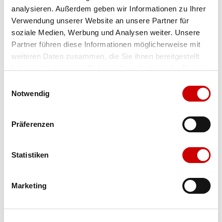
analysieren. Außerdem geben wir Informationen zu Ihrer
Farbe
antracite
Verwendung unserer Website an unsere Partner für
soziale Medien, Werbung und Analysen weiter. Unsere
Partner führen diese Informationen möglicherweise mit
Ausgewählt
weiteren Daten zusammen, die Sie ihnen bereitgestellt
haben oder die sie im Rahmen Ihrer Nutzung der Dienste
gesammelt haben.
Einwilligungsauswahl
Grösse
Menge
Notwendig
Präferenzen
Verfügbarkeit:
Wähle eine Variante für die Verfügbarkeitsprüfung
Statistiken
IN DEN WARENKORB
Marketing
Bis 17:00 Uhr bestellen: morgen geliefert - ab CHF 50.00
portofrei