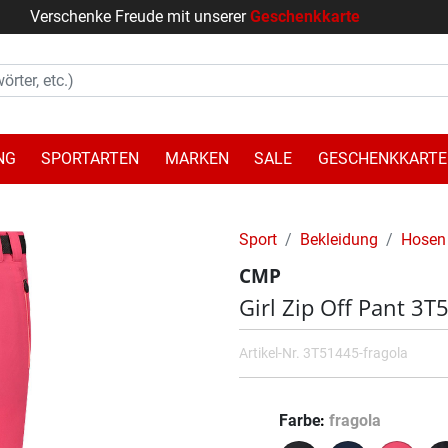
Verschenke Freude mit unserer
Geschenkkarte
NG
SPORTARTEN
MARKEN
SALE
GESCHENKKARTE
Sport
Bekleidung
Hosen
CMP
Girl Zip Off Pant 3
Artikel-Nr.
3T51445-fragola
Farbe
fragola