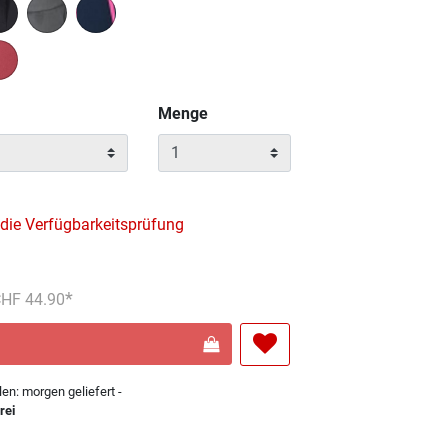
wählt
Menge
 die Verfügbarkeitsprüfung
reduziert von
An
 CHF 44.90
len: morgen geliefert -
rei