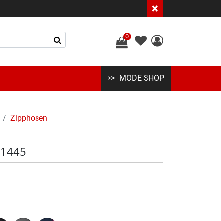
×
0
MODE SHOP
Zipphosen
T51445