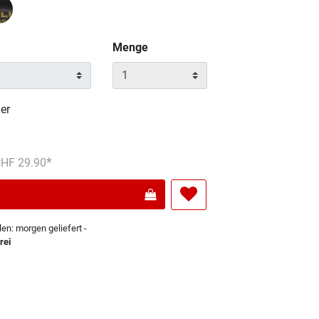
Menge
er
reduziert von
An
 CHF 29.90
len: morgen geliefert -
rei