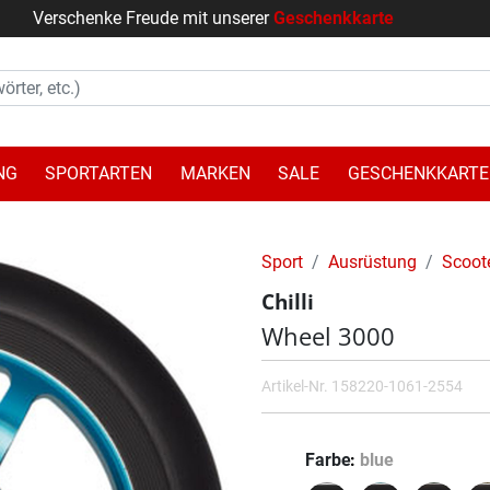
Verschenke Freude mit unserer
Geschenkkarte
NG
SPORTARTEN
MARKEN
SALE
GESCHENKKARTE
Sport
Ausrüstung
Scoot
Chilli
Wheel 3000
Artikel-Nr.
158220-1061-2554
Farbe
blue